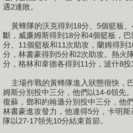
遇2連敗。
黃蜂隊的沃克得到18分、5個籃板、
斷，威廉姆斯得到18分和4個籃板，巴
分、11個籃板和11次助攻，蘭姆得到1
分，林書豪得到5分和2次助攻。熱火隊
分，格林和韋德各得到11分，波什8投
主場作戰的黃蜂隊進入狀態很快，巴
姆斯分別投中三分，他們以14-6領先
復蘇，鄧和約翰遜分別投中三分，他們很
林書豪進攻發力，他連得5分，卡明斯
隊以27-17領先10分結束首節。