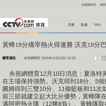
央視網首頁
新聞
直播
點播
NBA
黃蜂18分痛宰熱火得連勝 沃克18分
央視網體育 2015年12月10日 10:53
A-
體育資訊
央視網體育12月10日消息：夏洛特黃
在主場保持強勢。沃克得到18分、5個
圖姆得到三雙10分、11個籃板和11
前三節就建立起大比分優勢，黃蜂隊在主
邁阿密熱火隊（12勝8負）。黃蜂隊取