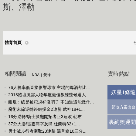
斯、澤勒
體育首頁
相關閱讀
實時熱點
NBA
|
黃蜂
76人勝率低直接影響球市 主場的啤酒都比...
妖星1條龍
2015體壇風雲人物年度最佳教練獎候選人...
甜瓜：總是被犯規卻沒哨子 不知道還能做什...
籃改方案出台
魔術末節逆轉終結掘金2連勝 武神18+1...
16分逆轉!騎士掀翻開拓者止3連敗 勒布...
裏約奧運開
37分大勝!雷霆痛宰灰熊 杜蘭特32+1...
勇士滅步行者豪取23連勝 湯普森10三分...