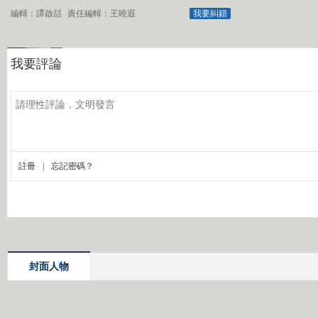
編輯：譚啟喆
責任編輯：王曉遐
我要糾錯
封面人物