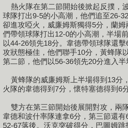
熱火隊在第二節開始後掀起反撲，波
球隊打出9-5的小高潮，他們追至26-
卻進攻啞火，威廉姆斯獨得5分，蘭姆
們帶領球隊打出12-0的小高潮，半場前
以44-26領先18分。韋德帶領球隊還
攻狀態極佳，他們聯手10分，黃蜂隊以
第二節，他們以56-36領先20分進入
黃蜂隊的威廉姆斯上半場得到13分，
火隊的韋德得到7分，懷特塞德得到6
雙方在第三節開始後展開對攻，兩隊
韋德和波什率隊連拿6分，第三節還有6
52-67落後。沃克突破得分，巴圖姆