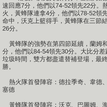
速回應7分，他們以74-52領先22分
火，黃蜂隊連拿4分，他們以78-52領
命中，沃克上籃得手，黃蜂隊在三節結束
26分。
黃蜂隊的強勢在第四節延續，蘭姆和
分，他們以84-54領先30分。大比分
垃圾時間，雙方都盡遣替補登場，最終黃
勝。
熱火隊首發陣容：德拉季奇、韋德、
塞德
黃蜂隊首發陣容：沃克、巴圖姆、海