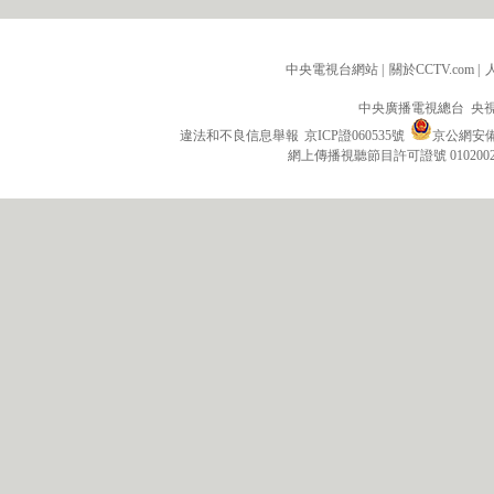
中央電視台網站
|
關於CCTV.com
|
中央廣播電視總台 央
違法和不良信息舉報
京ICP證060535號
京公網安備 1
網上傳播視聽節目許可證號 010200