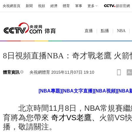
央視網首頁
新聞
視頻
經濟
體育
軍事
更多
節目官網
直播
點播
NBA
8日視頻直播NBA：奇才戰老鷹 火
央視網體育 2015年11月07日 19:10
A-
體育資訊
[NBA專題]
[NBA文字直播]
[NBA視頻]
[NBA
北京時間11月8日，NBA常規賽
育將為您帶來
奇才VS老鷹、
火箭VS
播，敬請關注。