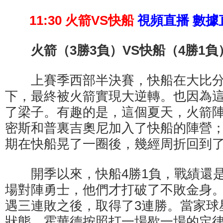
11:30
火箭VS快船
視頻直播
數據
火箭（3勝3負）VS快船（4勝1負）
上賽季西部半決賽，快船在大比分3
下，最終被火箭實現大逆轉。也因為
了梁子。有趣的是，這個夏天，火箭陣
密斯和普裏吉奧尼加入了快船的陣營
期在快船晃了一圈後，幾經周折回到
開季以來，快船4勝1負，戰績還是
場對陣勇士，他們才打破了不敗金身
遇三連敗之後，取得了3連勝。當家球
狀態，霍華德按照打一場歇一場的定