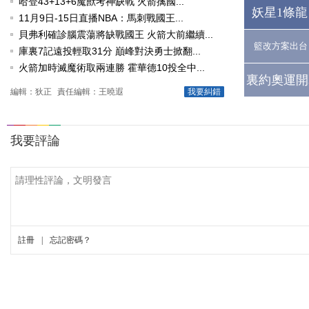
哈登43+13+6魔獸考神缺戰 火箭擒國...
妖星1條龍
11月9日-15日直播NBA：馬刺戰國王...
貝弗利確診腦震蕩將缺戰國王 火箭大前繼續...
籃改方案出台
庫裏7記遠投輕取31分 巔峰對決勇士掀翻...
火箭加時滅魔術取兩連勝 霍華德10投全中...
裏約奧運開
編輯：狄正
責任編輯：王曉遐
我要糾錯