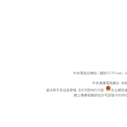
中央電視台網站
|
關於CCTV.com
|
中央廣播電視總台 央
違法和不良信息舉報
京ICP證060535號
京公網安備 1
網上傳播視聽節目許可證號 010200