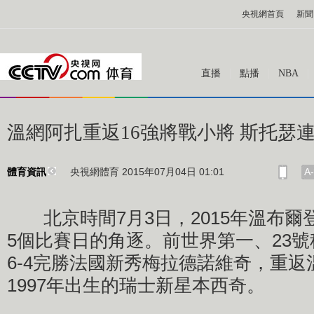
央視網首頁
新聞
直播
點播
NBA
溫網阿扎重返16強將戰小將 斯托瑟連
央視網體育 2015年07月04日 01:01
A-
體育資訊
北京時間7月3日，2015年溫布爾
5個比賽日的角逐。前世界第一、23號
6-4完勝法國新秀梅拉德諾維奇，重返
1997年出生的瑞士新星本西奇。