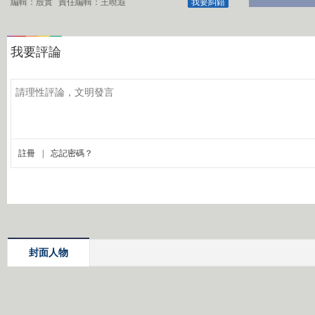
編輯：殷實
責任編輯：王曉遐
我要糾錯
封面人物