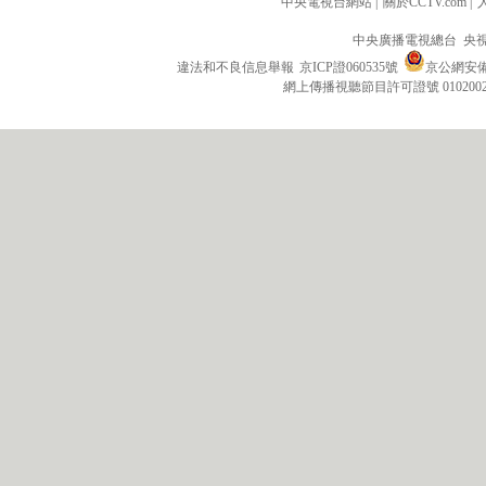
中央電視台網站
|
關於CCTV.com
|
中央廣播電視總台 央
違法和不良信息舉報
京ICP證060535號
京公網安備 1
網上傳播視聽節目許可證號 010200