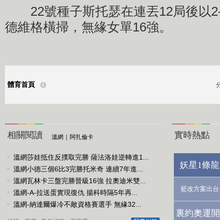
22號種子斯托瑟在連丟12局後以2-6
德維格橫掃，無緣女單16強。
體育首頁
相關閱讀
實時熱點
溫網
|
阿扎倫卡
溫網莎娃抵住反撲取完勝 薩法洛娃逆轉進1...
妖星1條龍
溫網小德三個6比3完勝托米奇 連續7年進...
溫網瓦林卡三盤完勝晉級16強 拉奧迪米雙...
籃改方案出台
溫網-A-拉送蛋實現復仇 揚科時隔5年再...
溫網-納達爾爆冷不敵資格賽選手 無緣32...
裏約奧運開