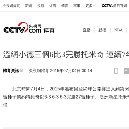
央視網首頁
新聞
視頻
經濟
體育
軍事
更多
節目官網
直播
點播
NBA
溫網小德三個6比3完勝托米奇 連續7
央視網體育 2015年07月04日 00:14
A-
體育資訊
北京時間7月4日，2015年溫布爾登網球公開賽進入到第5
號種子德約科維奇以6-3 6-3 6-3完勝27號種子、澳洲新星托
強。