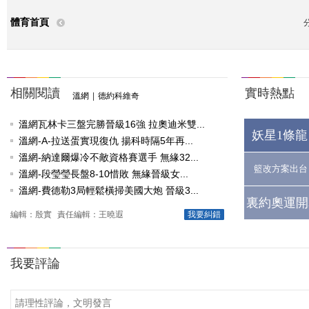
體育首頁
相關閱讀
實時熱點
溫網
|
德約科維奇
溫網瓦林卡三盤完勝晉級16強 拉奧迪米雙...
妖星1條龍
溫網-A-拉送蛋實現復仇 揚科時隔5年再...
溫網-納達爾爆冷不敵資格賽選手 無緣32...
籃改方案出台
溫網-段瑩瑩長盤8-10惜敗 無緣晉級女...
溫網-費德勒3局輕鬆橫掃美國大炮 晉級3...
裏約奧運開
編輯：殷實
責任編輯：王曉遐
我要糾錯