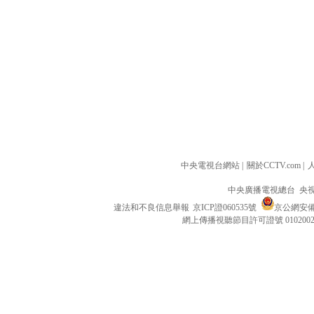
中央電視台網站
|
關於CCTV.com
|
中央廣播電視總台 央
違法和不良信息舉報
京ICP證060535號
京公網安備 1
網上傳播視聽節目許可證號 010200