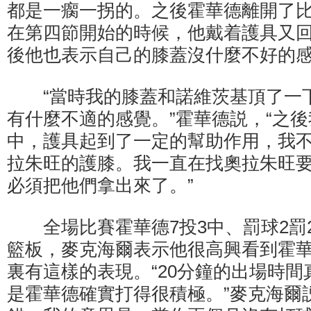
都是一瘸一拐的。之後霍華德離開了
在第四節開始的時候，他戴着護具又
後他也表示自己的膝蓋沒什麼不好的
“當時我的膝蓋和諾維茨基頂了一
有什麼不適的感覺。”霍華德説，“之
中，護具起到了一定的幫助作用，我不
拉朱旺的護膝。我一直在找奧拉朱旺
必須把他們拿出來了。”
全場比賽霍華德7投3中、罰球2罰2
籃板，麥克海爾表示他很高興看到霍
裏有這樣的表現。“20分鐘的出場時
是霍華德確實打得很積極。”麥克海爾