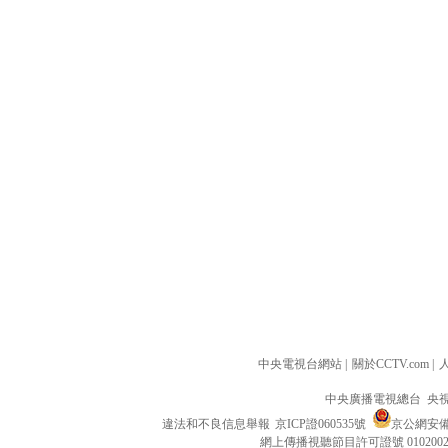
中央電視台網站
|
關於CCTV.com
|
中央廣播電視總台 央
違法和不良信息舉報
京ICP證060535號
京公網安備 1
網上傳播視聽節目許可證號 010200