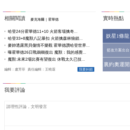
相關閱讀
實時熱點
麥克海爾
|
霍華德
哈登24分霍華德11+10 火箭客場擒奇...
妖星1條龍
哈登33+8魔獸八記暴扣 火箭擒森林狼鎖...
麥帥透露黑貝傷情不樂觀 霍華德讚哈登世界...
籃改方案出台
曝霍華德26日戰鵜鶘復出 魔獸：我的感覺...
魔獸:未來2場比賽有望復出 休戰太久已技...
裏約奧運開
編輯：盧芳菲
責任編輯：王曉遐
我要糾錯