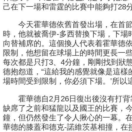
己在下一場和雷霆的比賽中能夠打28
今天霍華德依舊首發出場，在首節進
時，他就被喬伊-多西替換下場，下場
向替補席的。這個換人代表着霍華德
限制，他想留在球場上的時間更長一些
每次都是只打3、4分鐘，剛剛找到狀
德抱怨道，“這給我的感覺就像是這樣
場時間受到限制，你必須下場。’所以
霍華德自2月26日復出後沒有打背
缺席了之前和猛龍以及國王的比賽，今
鐘，但仍然發生了令人揪心的一幕。
華德的膝蓋和德克-諾維茨基相撞，在