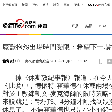
央視網首頁
新聞
視頻
經濟
體育
軍事
更多
節目官網
直播
點播
NBA
魔獸抱怨出場時間受限：希望下一場打
央視網體育綜合 2015年04月03日 14:32
A-
體育資訊
據《休斯敦紀事報》報道，在今天
的比賽中，德懷特-霍華德在休戰兩場
對於主教練凱文-麥克海爾的限時策略
來説就是：“我打3、4分鐘才剛找到
休息了。”不過霍華德也只是小小抱怨