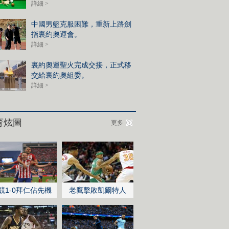
詳細 >
中國男籃克服困難，重新上路劍
指裏約奧運會。
詳細 >
裏約奧運聖火完成交接，正式移
交給裏約奧組委。
詳細 >
育炫圖
更多
競1-0拜仁佔先機
老鷹擊敗凱爾特人