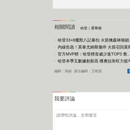
相關閱讀
哈登
|
霍華德
哈登33+8魔獸八記暴扣 火箭擒森林狼鎖..
內線告急！莫泰尤納斯傷停 火箭召回菜鳥補
官方MVP榜：哈登榜首威少進TOP3 詹..
哈登本季五數據創新高 獲奧拉朱旺力挺可贏
編輯：吳頔
責任編輯：王曉遐