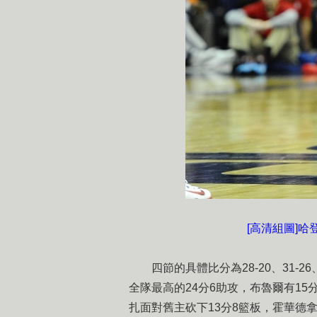
[高清組圖]哈
四節的具體比分為28-20、31-26
全隊最高的24分6助攻，布魯爾有15
扎面對舊主砍下13分8籃板，霍華德拿