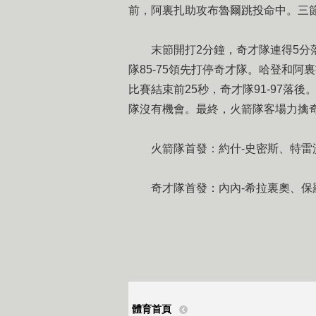
前，阿裏扎助攻布魯爾跳投命中。三節
末節開打2分鐘，奇才隊連得5分落
隊85-75領先打停奇才隊。哈登和阿
比賽結束前25秒，奇才隊91-97落
隊沒有機會。最終，火箭隊客場力擒
火箭隊首發：約什-史密斯、特雷沃-
奇才隊首發：內內-希拉裏奧、保羅-
體育首頁