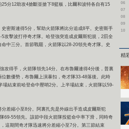
06
5分12助攻4搶斷並搶下8籃板，比爾和波特各自有15
07
08
09
。史密斯連得5分，幫助火箭隊將比分追成8平。史密斯手
10
1-5攻擊波打停奇才隊。哈登強突造成皮爾斯犯規，2罰全
命中三分。首節戰罷，火箭隊以28-20領先奇才隊。史
攻得手，火箭隊領先14分。在布魯爾連得4分後，普裏
位數優勢，布魯爾上演暴扣，奇才隊33-48落後。此時
半場結束前哈登命中壓哨2分。上半場結束，火箭隊以59-
分差縮小至8分。阿裏扎先是外線出手造成皮爾斯犯
隊69-55領先。該節中段火箭隊投籃命中率下滑，同時奇
1中，這期間奇才隊迅速將分差縮小至7分。第三節結束