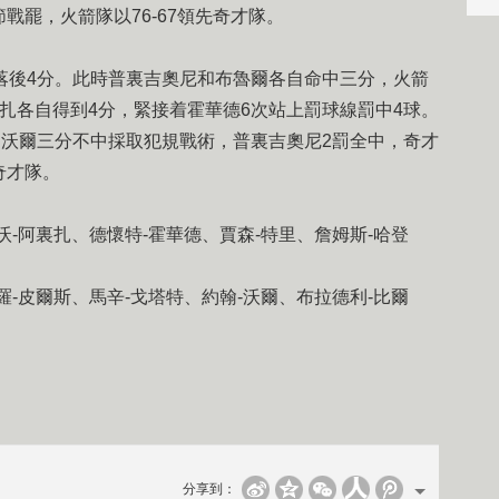
戰罷，火箭隊以76-67領先奇才隊。
後4分。此時普裏吉奧尼和布魯爾各自命中三分，火箭
裏扎各自得到4分，緊接着霍華德6次站上罰球線罰中4球。
後。沃爾三分不中採取犯規戰術，普裏吉奧尼2罰全中，奇才
奇才隊。
阿裏扎、德懷特-霍華德、賈森-特里、詹姆斯-哈登
皮爾斯、馬辛-戈塔特、約翰-沃爾、布拉德利-比爾
分享到：