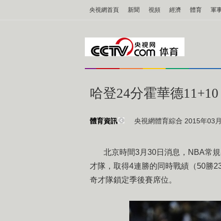
央視網首頁
新聞
視頻
經濟
體育
軍
哈登24分霍華德11+
央視網體育綜合 2015年03月3
體育資訊
北京時間3月30日消息，NBA常規
才隊，取得4連勝的同時戰績（50勝
奇才隊鎖定季後賽席位。