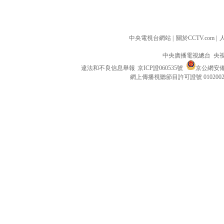
中央電視台網站
|
關於CCTV.com
|
中央廣播電視總台 央
違法和不良信息舉報
京ICP證060535號
京公網安備 1
網上傳播視聽節目許可證號 010200