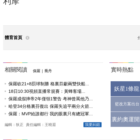
利摩
體育首頁
相關閱讀
實時熱點
保羅
|
喬丹
保羅砍21+8罰球制勝 格裏芬獻兩雙快船...
妖星1條龍
18日10:30視頻直播常規賽：黃蜂客場...
保羅成假摔帝2年僅領1警告 考神曾罵他乃...
籃改方案出台
哈登34分格裏芬復出 保羅失追平兩分火箭...
保羅：MVP給誰都行 我的眼裏只有總冠軍...
裏約奧運開
編輯：狄正
責任編輯：王曉遐
我要糾錯