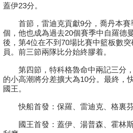
蓋伊23分。
首節，雷迪克貢獻9分，喬丹本賽季籃
個，他也成為過去20個賽季中自羅德
後，第4位在不到70場比賽中籃板數突破
員。前三節兩隊比分始終膠着。
第四節，特科格魯命中兩記三分，快
的小高潮將分差擴大為10分。最終，快船
國王。
快船首發：保羅、雷迪克、格裏芬
國王首發：蓋伊、湯普森、霍林斯