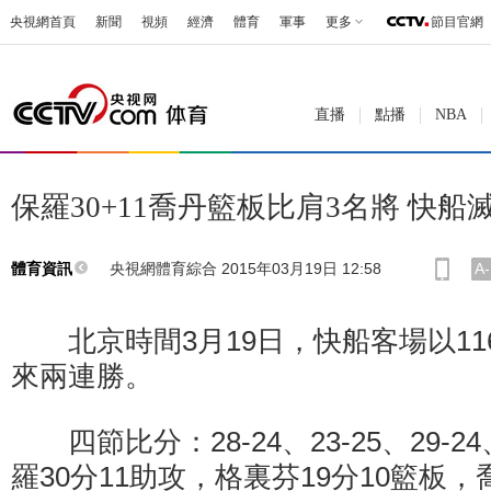
央視網首頁
新聞
視頻
經濟
體育
軍事
更多
節目官網
直播
點播
NBA
保羅30+11喬丹籃板比肩3名將 快
央視網體育綜合 2015年03月19日 12:58
A-
體育資訊
北京時間3月19日，快船客場以116
來兩連勝。
四節比分：28-24、23-25、29-24
羅30分11助攻，格裏芬19分10籃板