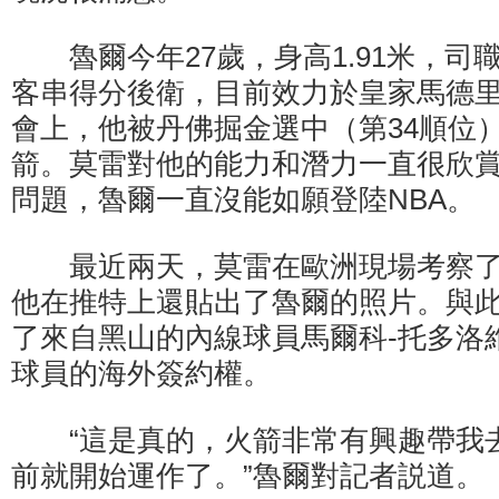
魯爾今年27歲，身高1.91米，司
客串得分後衛，目前效力於皇家馬德里。
會上，他被丹佛掘金選中（第34順位
箭。莫雷對他的能力和潛力一直很欣
問題，魯爾一直沒能如願登陸NBA。
最近兩天，莫雷在歐洲現場考察了
他在推特上還貼出了魯爾的照片。與
了來自黑山的內線球員馬爾科-托多洛
球員的海外簽約權。
“這是真的，火箭非常有興趣帶我去
前就開始運作了。”魯爾對記者説道。