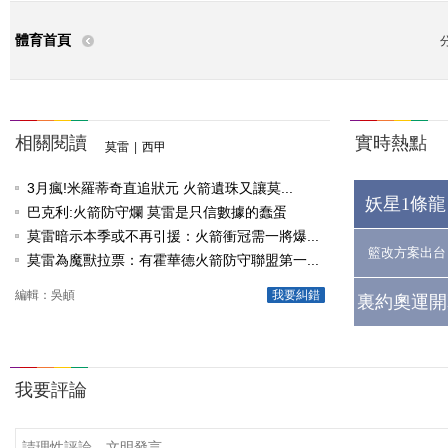
體育首頁
相關閱讀
實時熱點
莫雷
|
西甲
3月瘋!米羅蒂奇直追狀元 火箭遺珠又讓莫...
妖星1條龍
巴克利:火箭防守爛 莫雷是只信數據的蠢蛋
莫雷暗示本季或不再引援：火箭衝冠需一將爆...
籃改方案出台
莫雷為魔獸拉票：有霍華德火箭防守聯盟第一...
編輯：吳頔
我要糾錯
裏約奧運開