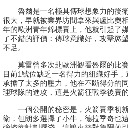
魯爾是一名極具傳球想象力的後衛
很大，早就被業界坊間拿來與盧比奧相提
年的歐洲青年錦標賽上，他就引起了
了不錯的評價：傳球意識好，攻擊慾
不足。
莫雷曾多次赴歐洲觀看魯爾的比賽
目前1號位缺乏一名得力的組織好手，
承擔了太多的壓力，他在不斷得分的
理球隊的進攻，這是火箭征戰季後賽
一個公開的秘密是，火箭賽季初就
衛，但朗多選擇了小牛，德拉季奇也
強控衛計劃擱淺，這讓火箭對魯爾的