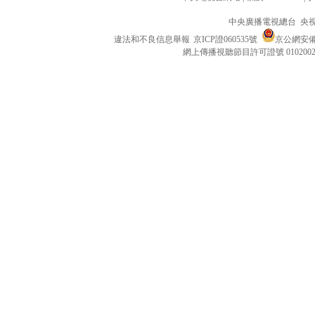
中央廣播電視總台 央
違法和不良信息舉報
京ICP證060535號
京公網安備 1
網上傳播視聽節目許可證號 010200