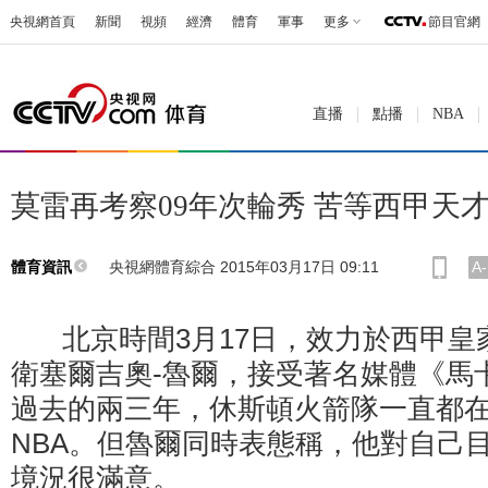
央視網首頁
新聞
視頻
經濟
體育
軍事
更多
節目官網
直播
點播
NBA
莫雷再考察09年次輪秀 苦等西甲天
央視網體育綜合 2015年03月17日 09:11
A-
體育資訊
北京時間3月17日，效力於西甲皇
衛塞爾吉奧-魯爾，接受著名媒體《馬
過去的兩三年，休斯頓火箭隊一直都
NBA。但魯爾同時表態稱，他對自己
境況很滿意。