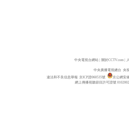
中央電視台網站
|
關於CCTV.com
|
中央廣播電視總台 央
違法和不良信息舉報
京ICP證060535號
京公網安備 1
網上傳播視聽節目許可證號 010200