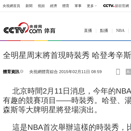
央視網首頁
新聞
視頻
經濟
體育
軍事
更多
節目官網
直播
點播
NBA
全明星周末將首現時裝秀 哈登考辛
央視網體育綜合 2015年02月11日 08:59
A-
體育資訊
北京時間2月11日消息，今年的NB
有趣的競賽項目——時裝秀。哈登、
森斯等大牌明星將登場演出。
這是NBA首次舉辦這樣的時裝秀，