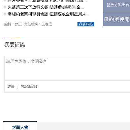
新秀賽名單：威金斯邁卡威領銜 美國VS國...
籃改方案出台
火箭第三次下放科文頓 助其參加NBDL全...
曝紐約老闆與球員會談 伍德森或全明星周末...
裏約奧運開
編輯：狄正
責任編輯：王曉遐
我要糾錯
封面人物