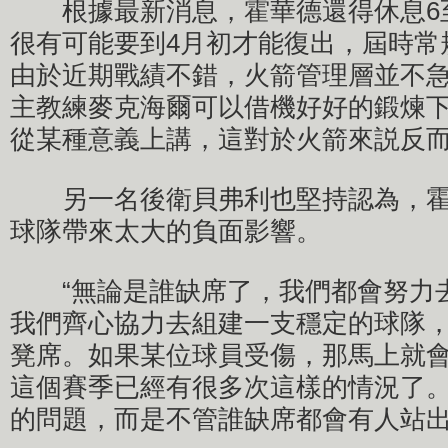
根據最新消息，霍華德還得休息6至
很有可能要到4月初才能復出，屆時常
由於近期戰績不錯，火箭管理層並不
主教練麥克海爾可以借機好好的鍛煉
從某種意義上講，這對於火箭來説反
另一名後衛貝弗利也堅持認為，霍
球隊帶來太大的負面影響。
“無論是誰缺席了，我們都會努力
我們齊心協力去組建一支穩定的球隊
凳席。如果某位球員受傷，那馬上就
這個賽季已經有很多次這樣的情況了
的問題，而是不管誰缺席都會有人站出