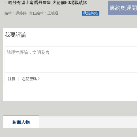
哈登有望比肩喬丹詹皇 火箭前50場戰績隊...
裏約奧運開
編輯：譚婷婷
責任編輯：王曉遐
我要糾錯
封面人物