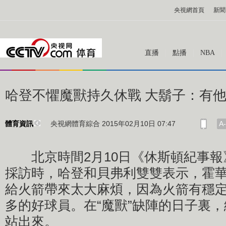
央視網首頁
新聞
直播
點播
NBA
哈登不懼魔獸持久休戰 大鬍子：有
央視網體育綜合 2015年02月10日 07:47
A-
體育資訊
北京時間2月10日《休斯頓紀事報
採訪時，哈登和貝弗利雙雙表示，霍
給火箭帶來太大麻煩，因為火箭有穩
多的好球員。在“魔獸”缺陣的日子裏
站出來。