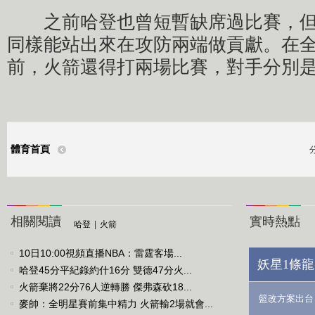
之前哈登也曾短暫缺席過比賽，但
同樣能站出來在攻防兩端做貢獻。在
前，火箭還得打兩場比賽，對手分別
體育首頁
相關閱讀
實時熱點
哈登
|
火箭
10日10:00視頻直播NBA：雷霆客場...
妖星1條龍
哈登45分平紀錄約什16分 雙德47分火...
火箭棄將22分76人逆轉勝 傑弗森砍18...
籃改方案出台
麥帥：全明星賽前集中精力 火箭輸2場就會...