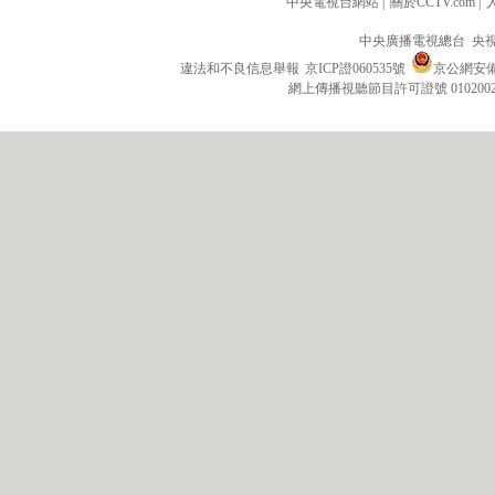
中央電視台網站
|
關於CCTV.com
|
中央廣播電視總台 央
違法和不良信息舉報
京ICP證060535號
京公網安備 1
網上傳播視聽節目許可證號 010200