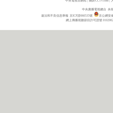
中央電視台網站
|
關於CCTV.com
|
中央廣播電視總台 央
違法和不良信息舉報
京ICP證060535號
京公網安備 1
網上傳播視聽節目許可證號 010200