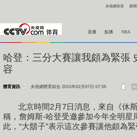
央視網首頁
新聞
直播
點播
NBA
哈登：三分大賽讓我頗為緊張 
容
央視網體育綜合 2015年02月07日 07:55
A-
體育資訊
北京時間2月7日消息，來自《休斯
稱，詹姆斯-哈登受邀參加今年全明星
此，“大鬍子”表示這次參賽讓他頗為緊