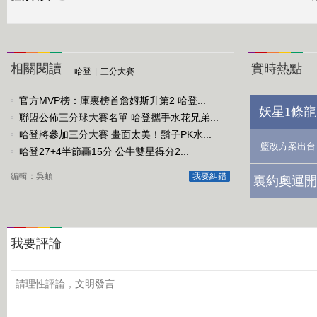
相關閱讀
實時熱點
哈登
|
三分大賽
官方MVP榜：庫裏榜首詹姆斯升第2 哈登...
妖星1條龍
聯盟公佈三分球大賽名單 哈登攜手水花兄弟...
哈登將參加三分大賽 畫面太美！鬍子PK水...
籃改方案出台
哈登27+4半節轟15分 公牛雙星得分2...
編輯：吳頔
我要糾錯
裏約奧運開