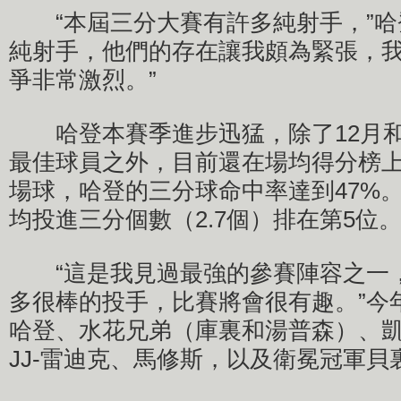
“本屆三分大賽有許多純射手，”哈
純射手，他們的存在讓我頗為緊張，
爭非常激烈。”
哈登本賽季進步迅猛，除了12月和
最佳球員之外，目前還在場均得分榜上
場球，哈登的三分球命中率達到47%
均投進三分個數（2.7個）排在第5位
“這是我見過最強的參賽陣容之一，
多很棒的投手，比賽將會很有趣。”今
哈登、水花兄弟（庫裏和湯普森）、凱
JJ-雷迪克、馬修斯，以及衛冕冠軍貝