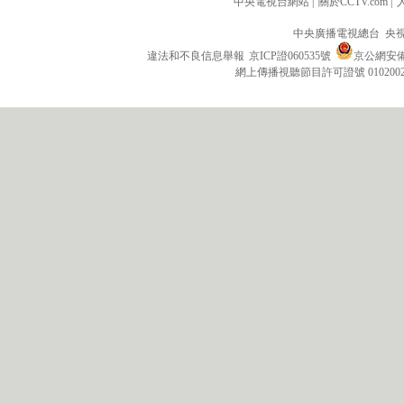
中央電視台網站
|
關於CCTV.com
|
中央廣播電視總台 央
違法和不良信息舉報
京ICP證060535號
京公網安備 1
網上傳播視聽節目許可證號 010200