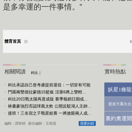
是多幸運的一件事情。”
體育首頁
相關閱讀
實時熱點
科比
|
科比承認自己曾考慮提前退役：一切皆有可能
妖星1條龍
門羅兩雙德拉蒙德15籃板 活塞6將上雙輕...
科比20日戰太陽再度成疑 賽季報銷日期或...
籃改方案出台
林書豪強烈否認球風太軟 公開反駁湖人主帥...
接班！三名宿之子戰星銳賽 一將搶眼兩人成...
裏約奧運開
編輯：譚婷婷
責任編輯：王曉遐
我要糾錯