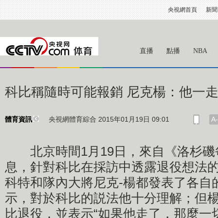
央視網首頁
新聞
直播
點播
NBA
科比稱隨時可能報銷 尼克楊：他一
央視網體育綜合 2015年01月19日 09:01
A-
體育資訊
北京時間1月19日，來自《洛杉磯
息，針對科比在採訪中透露退役想法
科特和隊內大將尼克-楊都發表了各自
示，對於科比的説法他十分理解；但
比退役，並表示“如果他走了，那麼一