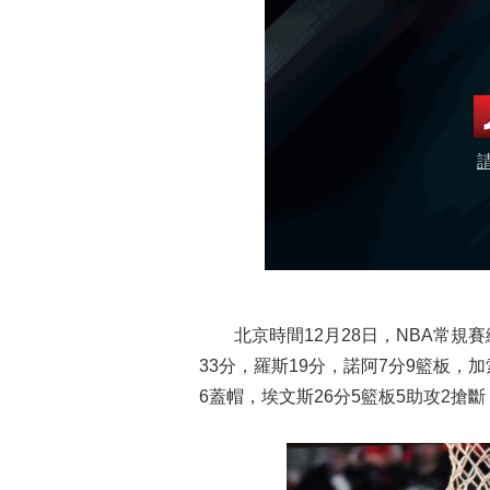
北京時間12月28日，NBA常規賽繼
33分，羅斯19分，諾阿7分9籃板，加
6蓋帽，埃文斯26分5籃板5助攻2搶斷