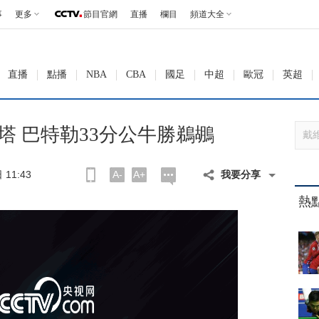
事
更多
節目官網
直播
欄目
頻道大全
直播
點播
NBA
CBA
國足
中超
歐冠
英超
雙塔 巴特勒33分公牛勝鵜鶘
11:43
A-
A+
我要分享
熱