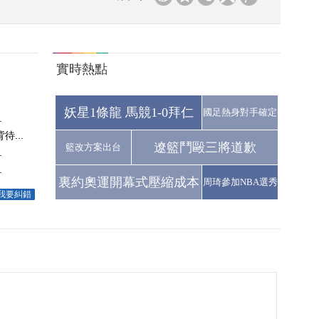
實時熱點
妖星1條龍 馬競1-0拜仁
國足熱身對手確定
.
...
遼籃鬥毆三將道歉
籃改方案出台
.
.
裏約奧運開幕式壓縮成本
周琦參加NBA選秀
我要糾錯