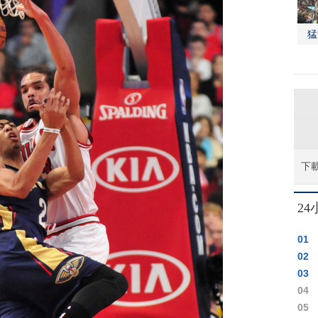
猛
下
2
01
02
03
04
05