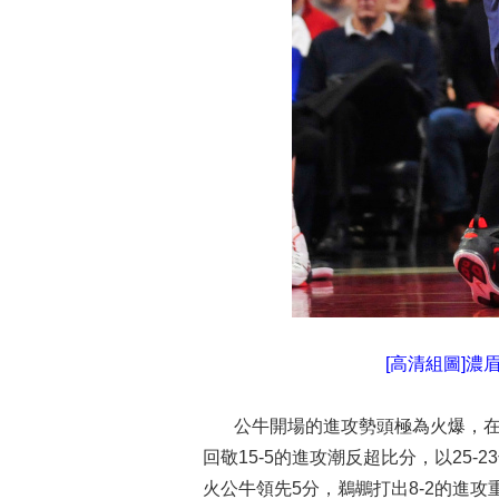
[高清組圖]濃眉
公牛開場的進攻勢頭極為火爆，在巴
回敬15-5的進攻潮反超比分，以25
火公牛領先5分，鵜鶘打出8-2的進攻