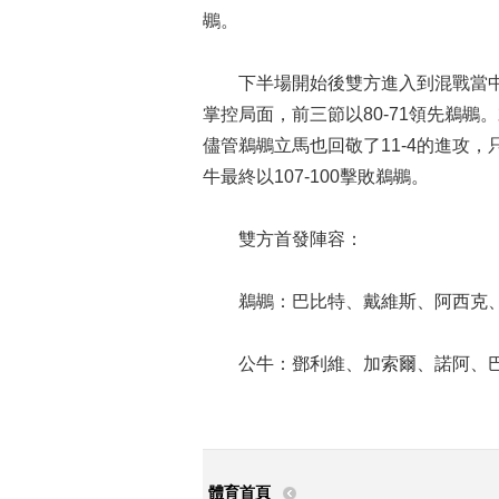
鶘。
下半場開始後雙方進入到混戰當中互
掌控局面，前三節以80-71領先鵜鶘
儘管鵜鶘立馬也回敬了11-4的進攻
牛最終以107-100擊敗鵜鶘。
雙方首發陣容：
鵜鶘：巴比特、戴維斯、阿西克、
公牛：鄧利維、加索爾、諾阿、巴
體育首頁