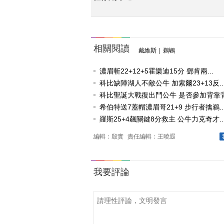
相關閱讀
戴維斯
|
鵜鶘
濃眉斬22+12+5霍樂迪15分 鄧肯兩...
科比缺陣湖人不敵公牛 加索爾23+13反..
科比聖誕大戰復出鬥公牛 是否參加背靠背待
希伯特送7蓋帽濃眉哥21+9 步行者擒鵜..
羅斯25+4飆關鍵8分救主 公牛力克奇才..
編輯：殷實
責任編輯：王曉遐