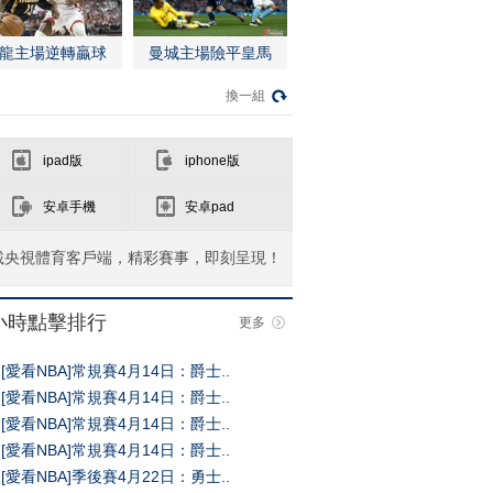
龍主場逆轉贏球
曼城主場險平皇馬
換一組
ipad版
iphone版
安卓手機
安卓pad
載央視體育客戶端，精彩賽事，即刻呈現！
4小時點擊排行
更多
[愛看NBA]常規賽4月14日：爵士..
[愛看NBA]常規賽4月14日：爵士..
[愛看NBA]常規賽4月14日：爵士..
[愛看NBA]常規賽4月14日：爵士..
[愛看NBA]季後賽4月22日：勇士..