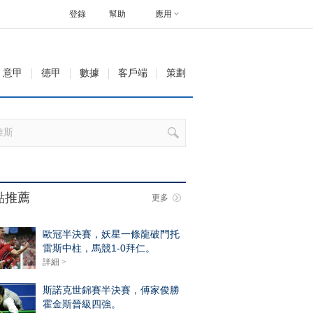
登錄
幫助
應用
意甲
德甲
數據
客戶端
策劃
點推薦
更多
歐冠半決賽，妖星一條龍破門托
雷斯中柱，馬競1-0拜仁。
詳細 >
斯諾克世錦賽半決賽，傅家俊勝
霍金斯晉級四強。