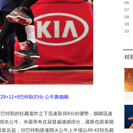
06
07
08
09
10
29+11+6巴特勒33分 公牛勝鵜鶘
特勒的狂轟濫炸之下迅速取得8分的優勢，鵜鶘迅速
-23領先公牛。米羅蒂奇在屆發威連續得分，羅斯也跟着開
重新反超，但巴特勒接連開火公牛上半場以49-43領先鵜