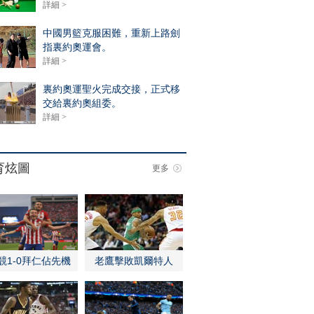
詳細 >
中國男籃克服困難，重新上路劍
指裏約奧運會。
詳細 >
裏約奧運聖火完成交接，正式移
交給裏約奧組委。
詳細 >
育炫圖
更多
競1-0拜仁佔先機
老鷹擊敗凱爾特人