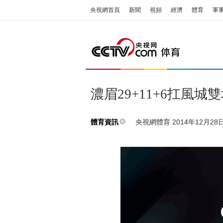
央視網首頁
新聞
視頻
經濟
體育
軍
濃眉29+11+6扛風城
央視網體育 2014年12月28日 
體育資訊