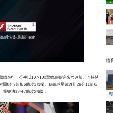
請點此安裝最新Flash
體
續進行，公牛以107-100擊敗鵜鶘迎來六連勝。巴特勒
索爾8分9籃板6助攻3蓋帽。鵜鶘球星戴維斯29分11籃板
，霍樂迪19分7助攻2搶斷。
馬