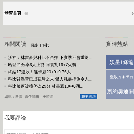
體育首頁
相關閱讀
實時熱點
隆多
|
科比
沃神：林書豪與科比不合拍 下賽季不會重返...
妖星1條龍
哈登21分率6人上雙 阿裏扎16+7火箭...
終結17連敗！邁卡威20+9+9 76人...
籃改方案出台
科比背靠背已成強弩之末 體力耗盡摔倒令人...
科比膝蓋被撞仍砍29分 林書豪10中0湖...
裏約奧運開
編輯：殷實
責任編輯：王曉遐
我要糾錯