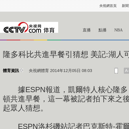
央視網首頁
新聞
直播
點播
NBA
隆多科比共進早餐引猜想 美記:湖人
央視網體育 2014年12月05日 08:03
A-
體育資訊
據ESPN報道，凱爾特人核心隆多
頓共進早餐，這一幕被記者拍下來之
起眾人猜想。
ESPN洛杉磯站記者巴克斯特-霍爾