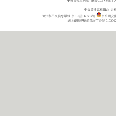
中央電視台網站
|
關於CCTV.com
|
中央廣播電視總台 央
違法和不良信息舉報
京ICP證060535號
京公網安備 1
網上傳播視聽節目許可證號 010200