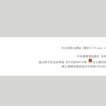
中央電視台網站
|
關於CCTV.com
|
中央廣播電視總台 央
違法和不良信息舉報
京ICP證060535號
京公網安備 1
網上傳播視聽節目許可證號 010200