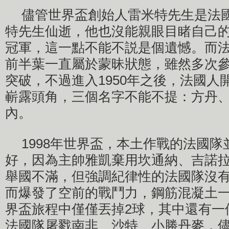
儘管世界盃創始人雷米特先生是法
特先生仙逝，他也沒能親眼目睹自己
冠軍，這一點不能不説是個遺憾。而
前半葉一直屬於蒙昧狀態，雖然多次
突破，不過進入1950年之後，法國人
嶄露頭角，三個名字不能不提：方丹
內。
1998年世界盃，本土作戰的法國
好，因為主帥雅凱棄用坎通納、吉諾
舉國不滿，但強調紀律性的法國隊沒
而爆發了空前的戰鬥力，鋼筋混凝土
界盃旅程中僅僅丟掉2球，其中還有一
法國隊屠戮南非、沙特、小勝丹麥，