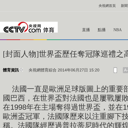
央視網首頁
新聞
直播
點播
NBA
[封面人物]世界盃歷任奪冠隊巡禮之
央視網體育綜合 2014年06月27日 15:20
A-
體育資訊
法國一直是歐洲足球版圖上的重要
國巴西，在世界盃對法國也是屢戰屢
在1998年在主場奪得過世界盃，並在19
歐洲盃冠軍，法國隊歷來以注重腳下
稱。法國隊經歷過普拉蒂尼時代的輝煌