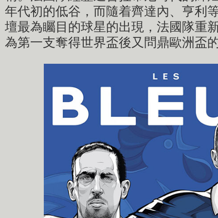
年代初的低谷，而隨着齊達內、亨利
壇最為矚目的球星的出現，法國隊重
為第一支奪得世界盃後又問鼎歐洲盃