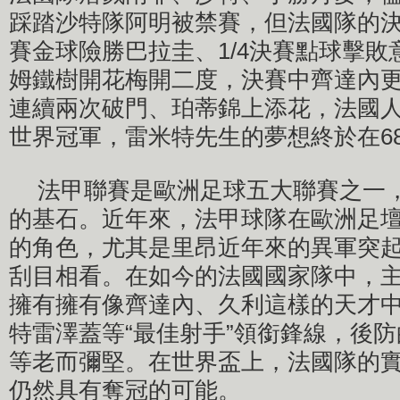
踩踏沙特隊阿明被禁賽，但法國隊的
賽金球險勝巴拉圭、1/4決賽點球擊
姆鐵樹開花梅開二度，決賽中齊達內
連續兩次破門、珀蒂錦上添花，法國
世界冠軍，雷米特先生的夢想終於在6
法甲聯賽是歐洲足球五大聯賽之一
的基石。近年來，法甲球隊在歐洲足
的角色，尤其是里昂近年來的異軍突
刮目相看。在如今的法國國家隊中，
擁有擁有像齊達內、久利這樣的天才
特雷澤蓋等“最佳射手”領銜鋒線，後
等老而彌堅。在世界盃上，法國隊的
仍然具有奪冠的可能。