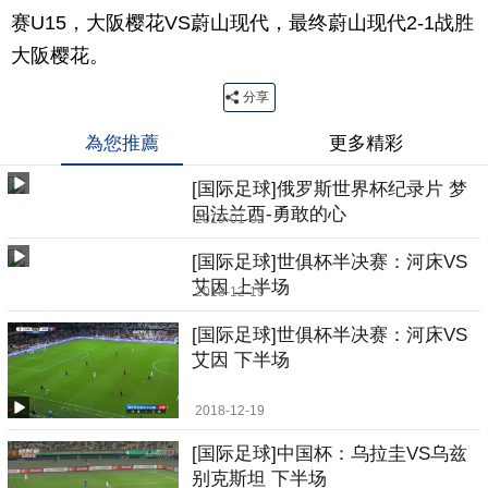
赛U15，大阪樱花VS蔚山现代，最终蔚山现代2-1战胜
大阪樱花。
分享
為您推薦
更多精彩
[国际足球]俄罗斯世界杯纪录片 梦
回法兰西-勇敢的心
2019-01-02
[国际足球]世俱杯半决赛：河床VS
艾因 上半场
2018-12-19
[国际足球]世俱杯半决赛：河床VS
艾因 下半场
2018-12-19
[国际足球]中国杯：乌拉圭VS乌兹
别克斯坦 下半场