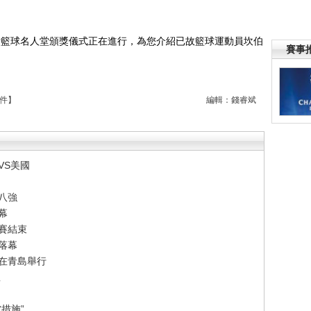
史密斯籃球名人堂頒獎儀式正在進行，為您介紹已故籃球運動員坎伯
賽事
件
】
編輯：錢睿斌
VS美國
八強
幕
賽結束
落幕
賽在青島舉行
想
措施”