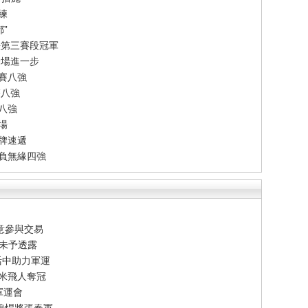
練
”
法第三賽段冠軍
一場進一步
賽八強
雙八強
單八強
場
牌速遞
告負無緣四強
意參與交易
節未予透露
活中助力軍運
百米飛人奪冠
軍運會