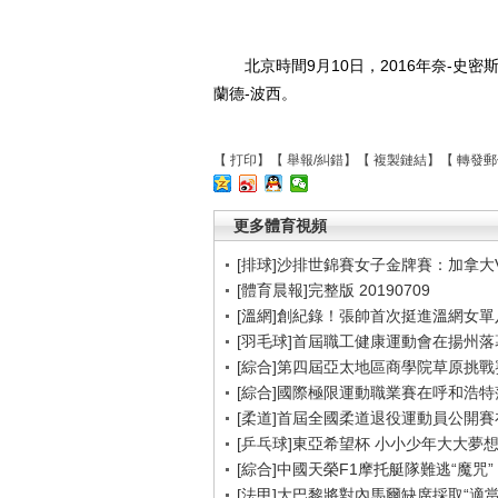
北京時間9月10日，2016年奈-
蘭德-波西。
【
打印
】【
舉報/糾錯
】【
複製鏈結
】【
轉發郵
更多體育視頻
[排球]沙排世錦賽女子金牌賽：加拿大
[體育晨報]完整版 20190709
[溫網]創紀錄！張帥首次挺進溫網女單
[羽毛球]首屆職工健康運動會在揚州落
[綜合]第四屆亞太地區商學院草原挑戰
[綜合]國際極限運動職業賽在呼和浩特
[柔道]首屆全國柔道退役運動員公開
[乒乓球]東亞希望杯 小小少年大大夢
[綜合]中國天榮F1摩托艇隊難逃“魔咒”
[法甲]大巴黎將對內馬爾缺席採取“適當