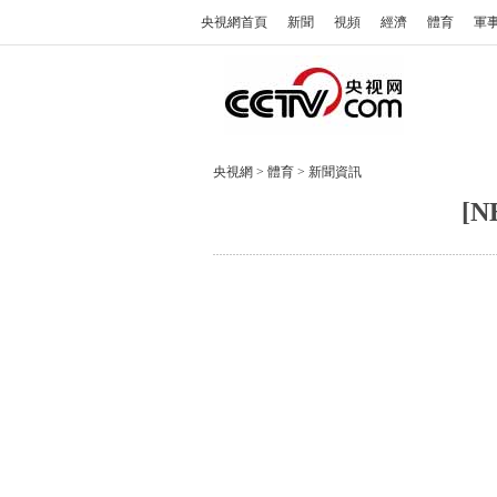
央視網首頁
新聞
視頻
經濟
體育
軍
央視網
>
體育
>
新聞資訊
[