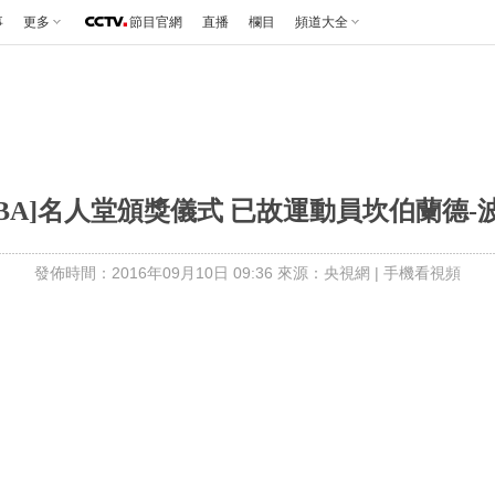
事
更多
節目官網
直播
欄目
頻道大全
NBA]名人堂頒獎儀式 已故運動員坎伯蘭德-
發佈時間：2016年09月10日 09:36 來源：央視網
|
手機看視頻