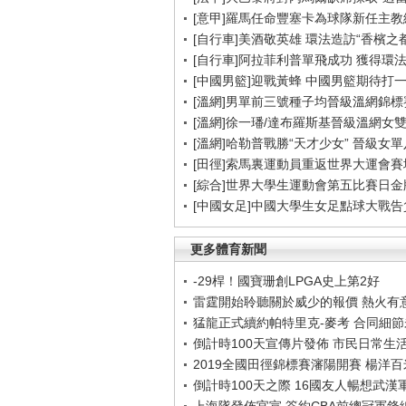
[意甲]羅馬任命豐塞卡為球隊新任主教
[自行車]美酒敬英雄 環法造訪“香檳之都
[自行車]阿拉菲利普單飛成功 獲得環
[中國男籃]迎戰黃蜂 中國男籃期待打
[溫網]男單前三號種子均晉級溫網錦標
[溫網]徐一璠/達布羅斯基晉級溫網女
[溫網]哈勒普戰勝“天才少女” 晉級女
[田徑]索馬裏運動員重返世界大運會賽
[綜合]世界大學生運動會第五比賽日金
[中國女足]中國大學生女足點球大戰
更多體育新聞
-29桿！國寶珊創LPGA史上第2好
雷霆開始聆聽關於威少的報價 熱火有
猛龍正式續約帕特里克-麥考 合同細
倒計時100天宣傳片發佈 市民日常生
2019全國田徑錦標賽瀋陽開賽 楊洋
倒計時100天之際 16國友人暢想武漢