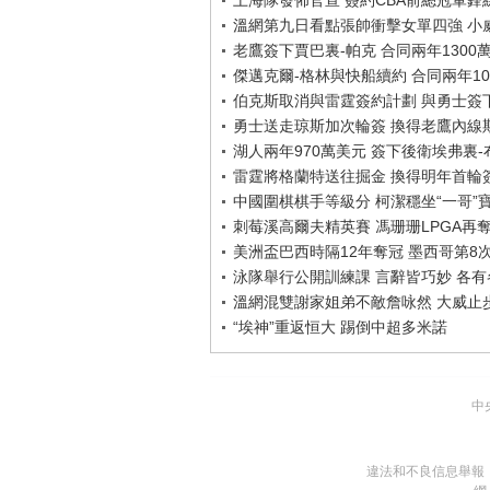
上海隊發佈官宣 簽約CBA前總冠軍鋒
溫網第九日看點張帥衝擊女單四強 小
老鷹簽下賈巴裏-帕克 合同兩年1300
傑邁克爾-格林與快船續約 合同兩年10
伯克斯取消與雷霆簽約計劃 與勇士簽
勇士送走琼斯加次輪簽 換得老鷹內線
湖人兩年970萬美元 簽下後衛埃弗裏
雷霆將格蘭特送往掘金 換得明年首輪
中國圍棋棋手等級分 柯潔穩坐“一哥”
刺莓溪高爾夫精英賽 馮珊珊LPGA再
美洲盃巴西時隔12年奪冠 墨西哥第8
泳隊舉行公開訓練課 言辭皆巧妙 各有各
溫網混雙謝家姐弟不敵詹咏然 大威止
“埃神”重返恒大 踢倒中超多米諾
中
違法和不良信息舉報