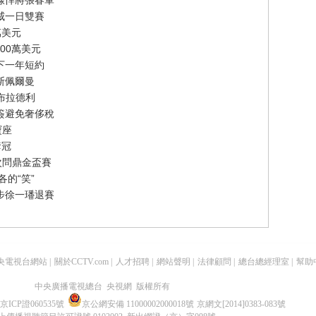
線悍將張春軍
威一日雙賽
萬美元
00萬美元
下一年短約
斯佩爾曼
-布拉德利
簽避免奢侈稅
寶座
奪冠
次問鼎金盃賽
的“笑”
步徐一璠退賽
央電視台網站
|
關於CCTV.com
|
人才招聘
|
網站聲明
|
法律顧問
|
總台總經理室
|
幫助
中央廣播電視總台 央視網 版權所有
京ICP證060535號
京公網安備 11000002000018號
京網文[2014]0383-083號