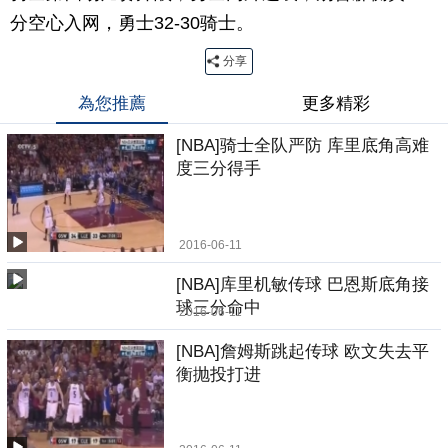
分空心入网，勇士32-30骑士。
分享
為您推薦
更多精彩
[NBA]骑士全队严防 库里底角高难
度三分得手
2016-06-11
[NBA]库里机敏传球 巴恩斯底角接
球三分命中
2016-06-11
[NBA]詹姆斯跳起传球 欧文失去平
衡抛投打进