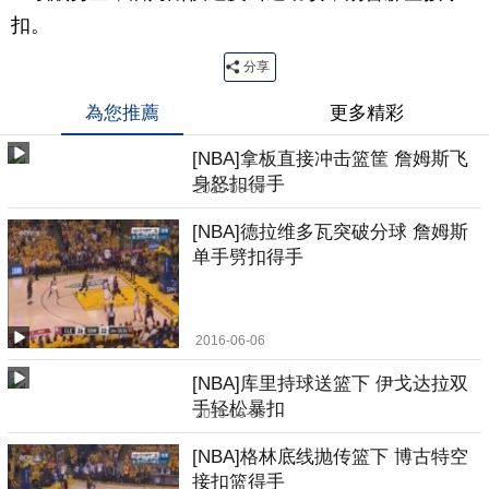
扣。
分享
為您推薦
更多精彩
[NBA]拿板直接冲击篮筐 詹姆斯飞
身怒扣得手
2016-06-06
[NBA]德拉维多瓦突破分球 詹姆斯
单手劈扣得手
2016-06-06
[NBA]库里持球送篮下 伊戈达拉双
手轻松暴扣
2016-06-06
[NBA]格林底线抛传篮下 博古特空
接扣篮得手