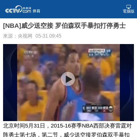
電腦版
[NBA]威少送空接 罗伯森双手暴扣打停勇士
來源：央视网
05-31 09:45
北京时间5月31日，2015-16赛季NBA西部决赛雷霆对
阵勇士第七场，第二节，威少送空接罗伯森双手暴扣