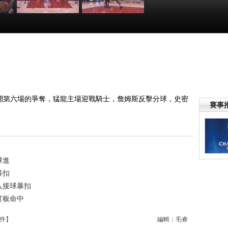
斷妙
[NBA]德羅讚持球
[NBA]詹姆斯左側
斯空
快下 帕特森籃下
強突 衝至籃下左
切入接球暴扣
手打板命中
:29
00:00:20
00:00:36
展開第六場的爭奪，猛龍主場迎戰騎士，詹姆斯反擊分球，史密
賽事
球進
暴扣
切入接球暴扣
打板命中
件
】
編輯：毛睿