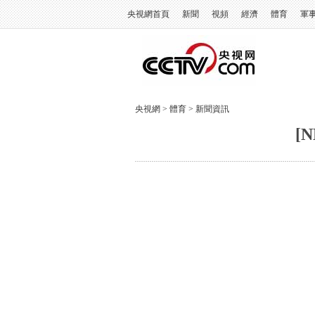
央視網首頁
新聞
視頻
經濟
體育
軍
央視網
>
體育
>
新聞資訊
[