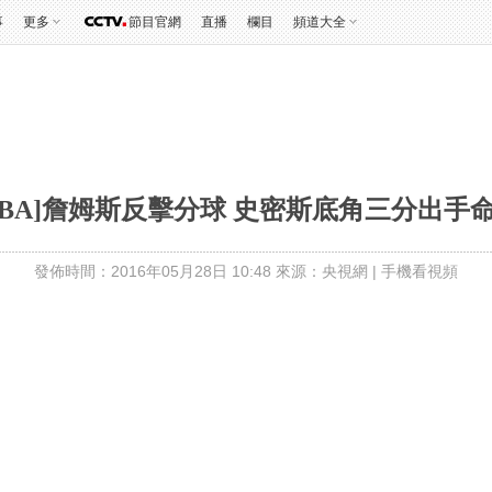
事
更多
節目官網
直播
欄目
頻道大全
NBA]詹姆斯反擊分球 史密斯底角三分出手
發佈時間：2016年05月28日 10:48 來源：央視網
|
手機看視頻