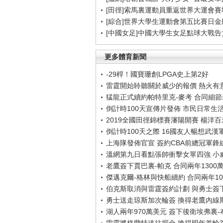
[田徑]索馬裏運動員重返世界大運會賽
[綜合]世界大學生運動會第五比賽日金
[中國女足]中國大學生女足點球大戰
更多體育新聞
-29桿！國寶珊創LPGA史上第2好
雷霆開始聆聽關於威少的報價 熱火有
猛龍正式續約帕特里克-麥考 合同細
倒計時100天宣傳片發佈 市民日常生
2019全國田徑錦標賽瀋陽開賽 楊洋
倒計時100天之際 16國友人暢想武漢
上海隊發佈官宣 簽約CBA前總冠軍鋒
溫網第九日看點張帥衝擊女單四強 小
老鷹簽下賈巴裏-帕克 合同兩年1300
傑邁克爾-格林與快船續約 合同兩年10
伯克斯取消與雷霆簽約計劃 與勇士簽
勇士送走琼斯加次輪簽 換得老鷹內線
湖人兩年970萬美元 簽下後衛埃弗裏