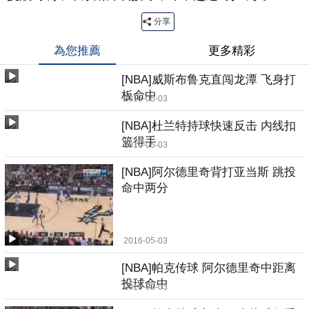
分享
為您推薦
更多精彩
[NBA]威斯布鲁克直闯龙潭 飞身打
板命中
2016-05-03
[NBA]杜兰特持球快速反击 内线扣
篮得手
2016-05-03
[NBA]阿尔德里奇背打亚当斯 跳投
命中两分
2016-05-03
[NBA]帕克传球 阿尔德里奇中距离
投球命中
2016-05-03