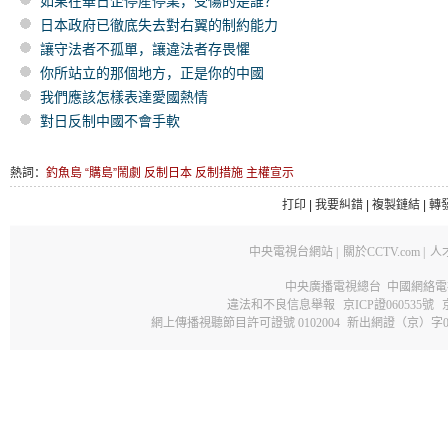
如果在華日企停産停業，受傷的是誰？
日本政府已徹底失去對右翼的制約能力
讓守法者不孤單，讓違法者存畏懼
你所站立的那個地方，正是你的中國
我們應該怎樣表達愛國熱情
對日反制中國不會手軟
熱詞：
釣魚島
“購島”鬧劇
反制日本
反制措施
主權宣示
打印
|
我要糾錯
|
複製鏈結
|
轉
中央電視台網站
|
關於CCTV.com
|
人
中央廣播電視總台 中國網絡電
違法和不良信息舉報
京ICP證060535號
網上傳播視聽節目許可證號 0102004
新出網證（京）字0