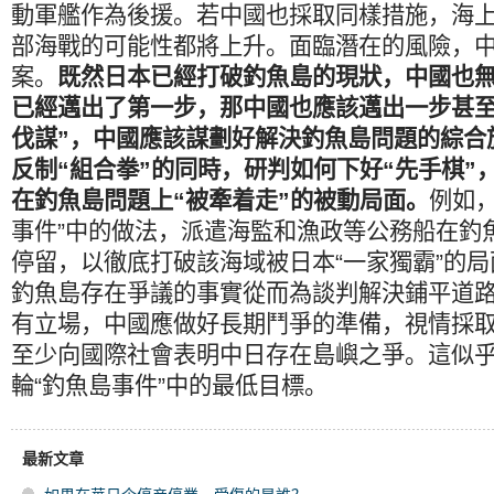
動軍艦作為後援。若中國也採取同樣措施，海
部海戰的可能性都將上升。面臨潛在的風險，
案。
既然日本已經打破釣魚島的現狀，中國也
已經邁出了第一步，那中國也應該邁出一步甚至
伐謀”，中國應該謀劃好解決釣魚島問題的綜合
反制“組合拳”的同時，研判如何下好“先手棋”
在釣魚島問題上“被牽着走”的被動局面。
例如
事件”中的做法，派遣海監和漁政等公務船在釣
停留，以徹底打破該海域被日本“一家獨霸”的
釣魚島存在爭議的事實從而為談判解決鋪平道
有立場，中國應做好長期鬥爭的準備，視情採
至少向國際社會表明中日存在島嶼之爭。這似
輪“釣魚島事件”中的最低目標。
最新文章