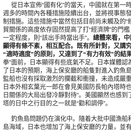
從日本宣佈“國有化”的當天，中國就在第一
週多的時間內各種措施陸續出台，並將視事態
制措施。這些措施中當然包括目前尚未觸及的“
貿關係的高度依存固然提高了打“經濟牌”的門
一定程度，則“該出手時當出手”。
總體來看，中
顯得有條不紊，相互配合。既有所針對，又講
“適時適度”的原則，又達到了“有力有效”的結
拳”面前，日本顯得有些底氣不足。日本媒體認
了日本的預期，海上保安廳的船隻對進入釣魚
監船也沒有採取激烈的攔截和衝撞，未造成嚴
日本外相玄葉光一郎在會見美國防長帕內塔時也
日關係的大局出發冷靜對待”。美國顯然也感到
塔的日中之行目的之一就是“勸和調停”。
釣魚島問題仍在演化中。隨着大批中國漁船
島海域，日本也增加了海上保安廳的力量，並