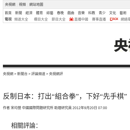
央視網
|
視頻
|
網站地圖
首頁
新聞
經濟
體育
綜藝
春晚
戲曲
音樂
科教
青少
文化
藝術
電視
頻道大全
欄目大全
節目大全
直播中國
賽事直播
網絡
央視網
>
新聞台
>
評論頻道
>
央視網評
反制日本：打出“組合拳”，下好“先手棋”
作者 宋均營 中國國際問題研究所 助理研究員
2012年9月20日 07:00
相關評論：