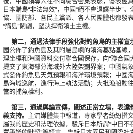
後，中國領導人在不同場合密集表態，發表極
日本購島“非法無效”，中國“絕不會退讓半步”
協、國防部、各民主黨派、各人民團體也都發
“購島”鬧劇，堅決捍衛領土主權。
第二，通過法律手段強化對釣魚島的主權宣
國公佈了釣魚島及其附屬島嶼的領海基點基線
理坐標和海圖資料交付聯合國保存，向“聯合國
提交了東海部分海域外大陸架劃界案；中國氣
式發佈釣魚島天氣預報和海洋環境預報；中國
島海域巡航，進行海上執法活動；大批漁船駛
當的捕魚權利。
第三，通過輿論宣傳，闡述正當立場，表達
義支持。
主流媒體集中報道，專家學者紛紛撰
屬我的歷史和法理依據，駁斥日本所謂“中日不
置爭議的默契”等謊言，告訴日本國民和國際社