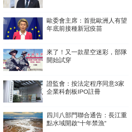
歐委會主席：首批歐洲人有望
年底前接種新冠疫苗
來了！又一款星空迷彩，部隊
開始試穿
證監會：按法定程序同意3家
企業科創板IPO註冊
四川八部門聯合通告：長江重
點水域開啟“十年禁漁”