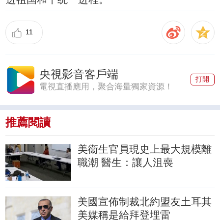
11
央視影音客戶端
打開
電視直播應用，聚合海量獨家資源！
推薦閱讀
美衞生官員現史上最大規模離
職潮
醫生：讓人沮喪
美國宣佈制裁北約盟友土耳其
美媒稱是給拜登埋雷