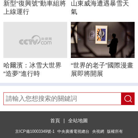
新型“復興號”動車組將
山東威海遭遇暴雪天
上線運行
氣
哈爾濱：冰雪大世界
“世界的老子”國際漫畫
“造夢”進行時
展即將開展
首頁
|
全站地圖
京ICP備10003349號-1
中央廣播電視總台
央視網
版權所有