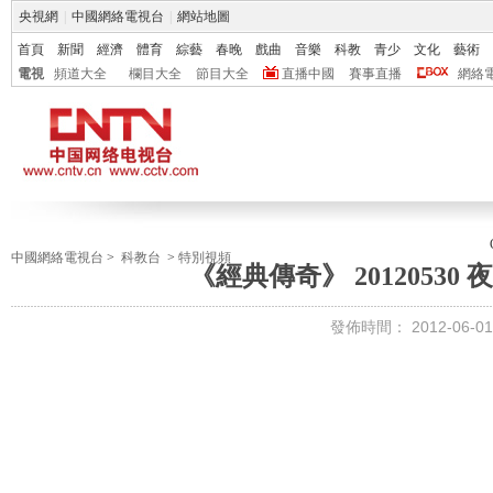
央視網
|
中國網絡電視台
|
網站地圖
首頁
新聞
經濟
體育
綜藝
春晚
戲曲
音樂
科教
青少
文化
藝術
電視
頻道大全
欄目大全
節目大全
直播中國
賽事直播
網絡
中國網絡電視台
>
科教台
>
特別視頻
《經典傳奇》 20120530
發佈時間：
2012-06-01