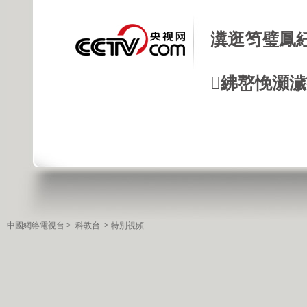
瀵逛笉璧鳳
紼嶅悗灝濊瘯
中國網絡電視台
>
科教台
>
特別視頻