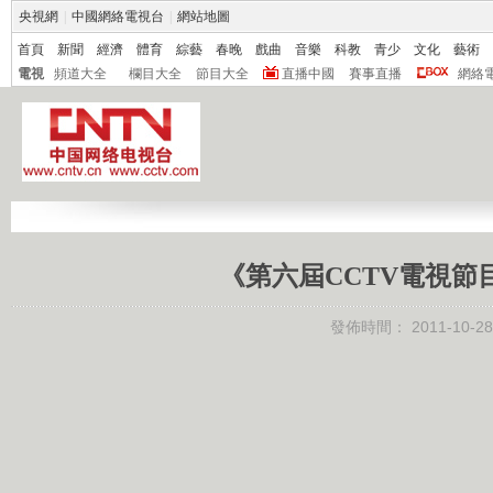
央視網
|
中國網絡電視台
|
網站地圖
首頁
新聞
經濟
體育
綜藝
春晚
戲曲
音樂
科教
青少
文化
藝術
電視
頻道大全
欄目大全
節目大全
直播中國
賽事直播
網絡
《第六屆CCTV電視節目主
發佈時間：
2011-10-28