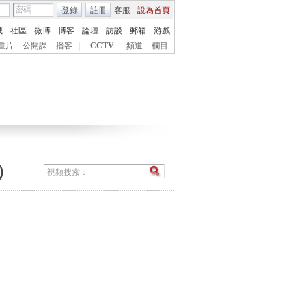
登錄
註冊
客服
設為首頁
城
社區
微博
博客
論壇
訪談
郵箱
游戲
畫片
公開課
播客
|
CCTV
頻道
欄目
）