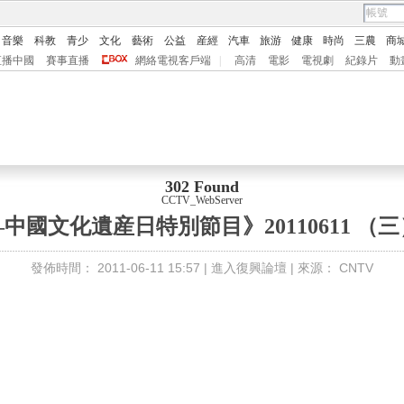
音樂
科教
青少
文化
藝術
公益
産經
汽車
旅游
健康
時尚
三農
商
直播中國
賽事直播
網絡電視客戶端
|
高清
電影
電視劇
紀錄片
動
302 Found
CCTV_WebServer
—中國文化遺産日特別節目》20110611 （三
發佈時間：
2011-06-11 15:57 |
進入復興論壇
| 來源：
CNTV