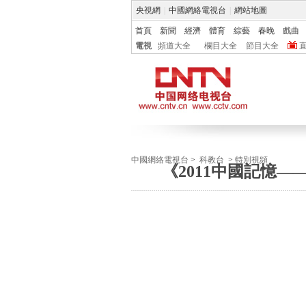
央視網
|
中國網絡電視台
|
網站地圖
首頁
新聞
經濟
體育
綜藝
春晚
戲曲
電視
頻道大全
欄目大全
節目大全
中國網絡電視台
>
科教台
>
特別視頻
《2011中國記憶—