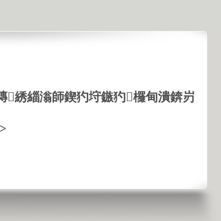
鏄綉緇滃師鍥犳垨鏃犳欏甸潰錛岃
>