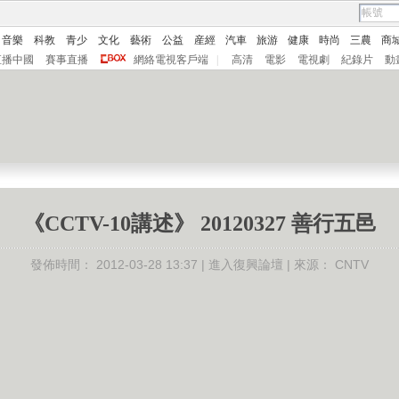
音樂
科教
青少
文化
藝術
公益
産經
汽車
旅游
健康
時尚
三農
商
直播中國
賽事直播
網絡電視客戶端
|
高清
電影
電視劇
紀錄片
動
《CCTV-10講述》 20120327 善行五邑
發佈時間：
2012-03-28 13:37 |
進入復興論壇
| 來源：
CNTV