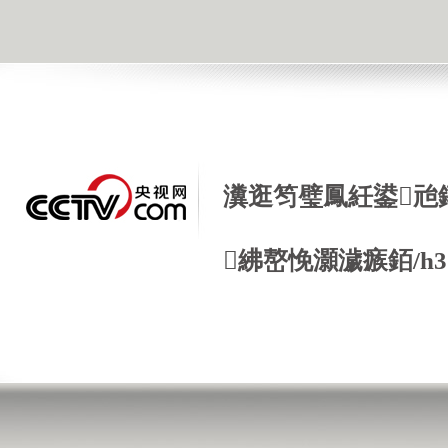
瀵逛笉璧鳳紝鍙兘
紼嶅悗灝濊瘯銆/h3