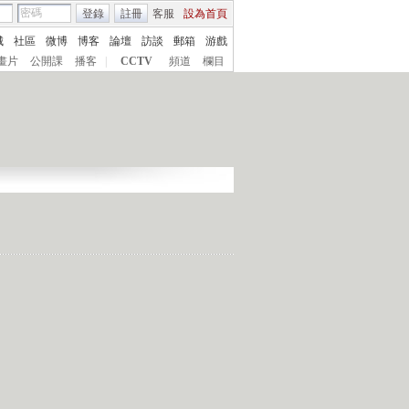
登錄
註冊
客服
設為首頁
城
社區
微博
博客
論壇
訪談
郵箱
游戲
畫片
公開課
播客
|
CCTV
頻道
欄目