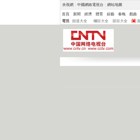
央視網
|
中國網絡電視台
|
網站地圖
首頁
新聞
經濟
體育
綜藝
春晚
戲曲
電視
頻道大全
欄目大全
節目大全