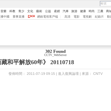
音樂
科教
青少
文化
藝術
公益
産經
汽車
旅游
健康
時尚
三農
商
直播中國
賽事直播
網絡電視客戶端
|
高清
電影
電視劇
紀錄片
動
302 Found
CCTV_WebServer
藏和平解放60年》 20110718
發佈時間：
2011-07-19 09:15 |
進入復興論壇
| 來源：
CNTV