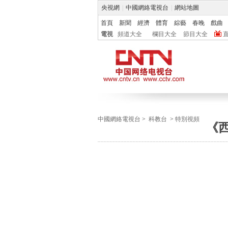
央視網
|
中國網絡電視台
|
網站地圖
首頁
新聞
經濟
體育
綜藝
春晚
戲曲
電視
頻道大全
欄目大全
節目大全
中國網絡電視台
>
科教台
>
特別視頻
《西