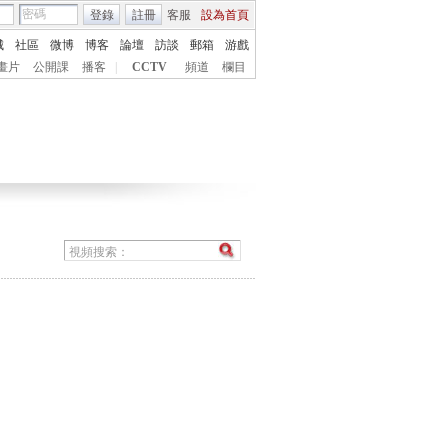
登錄
註冊
客服
設為首頁
城
社區
微博
博客
論壇
訪談
郵箱
游戲
畫片
公開課
播客
|
CCTV
頻道
欄目