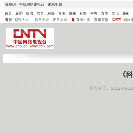
央視網
|
中國網絡電視台
|
網站地圖
首頁
新聞
經濟
體育
綜藝
春晚
戲曲
音樂
科教
青少
文化
藝術
電視
頻道大全
欄目大全
節目大全
直播中國
賽事直播
網絡
《科
發佈時間：
2012-01-22