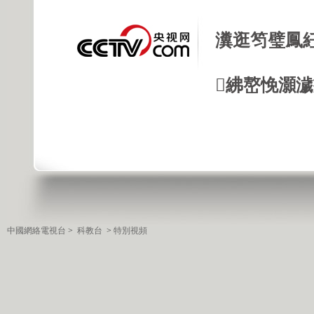
瀵逛笉璧鳳
紼嶅悗灝濊瘯
中國網絡電視台
>
科教台
>
特別視頻