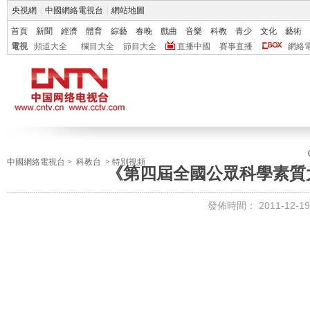
央視網
|
中國網絡電視台
|
網站地圖
首頁
新聞
經濟
體育
綜藝
春晚
戲曲
音樂
科教
青少
文化
藝術
電視
頻道大全
欄目大全
節目大全
直播中國
賽事直播
網絡
中國網絡電視台
>
科教台
>
特別視頻
《第四屆全國公眾科學素質大賽 
發佈時間：
2011-12-19