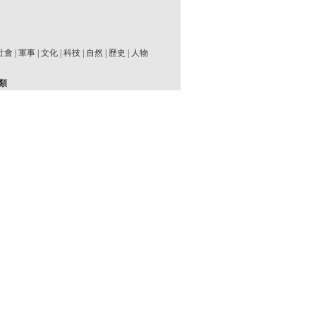
社會
|
軍事
|
文化
|
科技
|
自然
|
歷史
|
人物
類
址
|
經典紀錄
|
名著名家
|
事件
|
懸案秘聞
|
國
然發現
|
戰爭
|
生命星球
|
武俠尋蹤
|
名家大師
|
動物
|
人文
|
未解之謎
|
宇宙奧秘
|
科學探索
|
專家
|
三國
|
刑偵案件
|
宗教
|
歷史揭秘
|
生活
|
族
|
人體
|
建築工程
|
氣候
|
能源環保
|
運動
|
女性
|
女皇女王
|
明星藝人
|
收藏
|
災難
|
名人
|
|
文化藝術
|
UFO
|
易中天
|
歷史時刻
|
清朝
|
技
|
奇趣
|
航空航天
|
中國皇帝
|
考古探秘
|
時
檔
|
人文地理
|
史説天下
|
國粹
|
行游
|
皇陵
|
二
相
|
植物
月排行
總排行