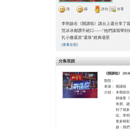
頂
踩
評分
分享
李明啟在《開講啦》講台上還分享了當
范冰冰都讚不絕口——“他們讓我學到
扎小撒還原“還珠”經典場景
[查看全部]
分集視頻
《開講啦》 20
類型：
來源：
開講啦
介紹：
本期節目
師做客《
有朋、趙
到了很多
症。李明
更多精彩
啟：我們