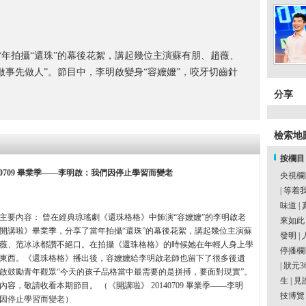
年拍攝“還珠”的幕後花絮，講起幾位主演蘇有朋、趙薇、
做事先做人”。節目中，李明啟變身“容嬤嬤”，咬牙切齒針
分享
檢索地
按欄目
140709 畢業季——李明啟：我們因停止學習而變老
央視欄
|
等着
味道
|
主要內容： 曾在經典琼瑤劇《還珠格格》中飾演“容嬤嬤”的李明啟老
來如此
開講啦》畢業季，分享了當年拍攝“還珠”的幕後花絮，講起幾位主演蘇
發明
|
薇、范冰冰都讚不絕口。在拍攝《還珠格格》的時候她在年輕人身上學
停播欄
東西。《還珠格格》播出後，容嬤嬤給李明啟老師也留下了很多後遺
|
狀元3
啟鼓勵青年觀眾“今天的孩子品格當中最需要的是拼搏，要面對現實”。
生
|
見
內容，敬請收看本期節目。 （《開講啦》 20140709 畢業季——李明
技博覽
因停止學習而變老）