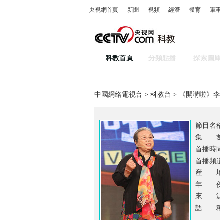
央視網首頁
新聞
視頻
經濟
體育
軍
科教首頁
分類點播
探索圖
中國網絡電視台
>
科教台
> 《開講啦》
節目名
集 
首播時
首播頻道
産 
年 份：
來 源
語 