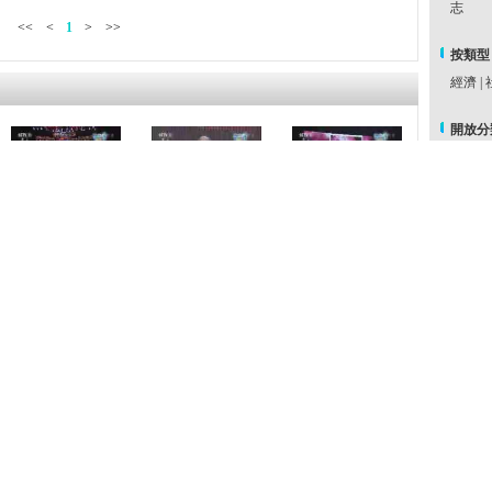
志
<<
<
1
>
>>
按類型
經濟
|
開放分
古跡遺
學
|
自
民生
|
[開講啦]年近80李
[開講啦]李明啟：
[開講啦]李明啟：
海洋
|
明啟：我把每天當
演員就是橡皮泥
容嬤嬤是貫穿整部
民俗民
18 把五一節當六
要有可塑性
戲的“導火索”
一節
慈禧
|
紅樓夢
奇幻科
尚
|
密
戰
|
臣
[開講啦]李明啟：
[開講啦]78歲李明
[開講啦]觀眾提問
《還珠格格》播出
啟：我還要繼續學
李明啟：您會打罵
後 容嬤嬤給我留
習
您的子女嗎？
下了後遺症
周排行