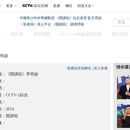
事
更多
節目官網
直播
欄目
頻道大全
中國青少年科學總動員
《開講啦》壯志凌雲 藍天亮劍
《等着我》尋人平台
《開講啦》
調查問卷
庫
排行榜
精彩專題
CCTV-10科教頻道官網
節目預告
李明啟
猜你還
推薦給其他網友
|
加入收藏
稱：
《開講啦》李明啟
數：
間：
：CCTV-1綜合
地：
2014
：開講啦
種：