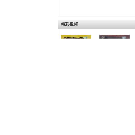
精彩視頻
[開講啦]影視劇四
[開講啦]李明啟講
大惡人排行
述《還珠格格》中
容嬤嬤針扎紫薇腳
踢小燕子細節
[開講啦]李明啟：
[開講啦]李明啟：
捨不得打孩子 對
學無止境 年輕人
自己“下毒手”
身上也有我可以學
習的東西