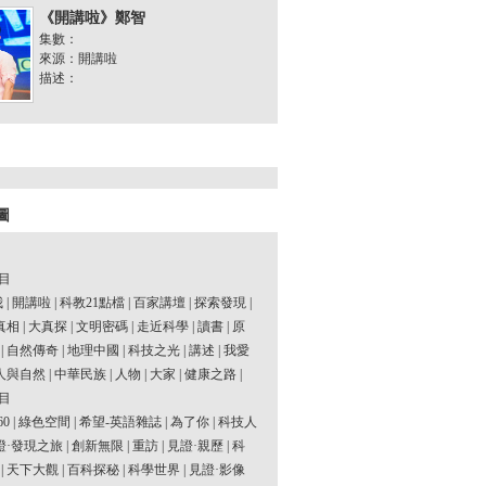
《開講啦》鄭智
集數：
來源：開講啦
描述：
圖
目
我
|
開講啦
|
科教21點檔
|
百家講壇
|
探索發現
|
真相
|
大真探
|
文明密碼
|
走近科學
|
讀書
|
原
|
自然傳奇
|
地理中國
|
科技之光
|
講述
|
我愛
人與自然
|
中華民族
|
人物
|
大家
|
健康之路
|
目
60
|
綠色空間
|
希望-英語雜誌
|
為了你
|
科技人
證·發現之旅
|
創新無限
|
重訪
|
見證·親歷
|
科
|
天下大觀
|
百科探秘
|
科學世界
|
見證·影像