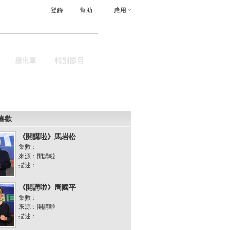
登錄
幫助
應用
搜索
播出單
特別節目
喜歡
《開講啦》馬岩松
集數：
來源：開講啦
描述：
《開講啦》周國平
集數：
來源：開講啦
描述：