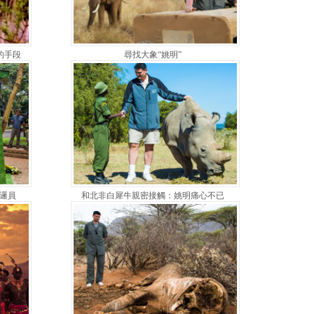
的手段
尋找大象“姚明”
邏員
和北非白犀牛親密接觸：姚明痛心不已