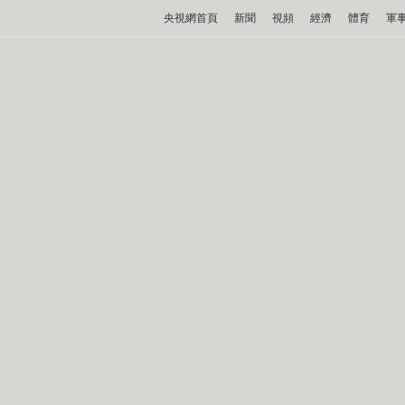
央視網首頁
新聞
視頻
經濟
體育
軍