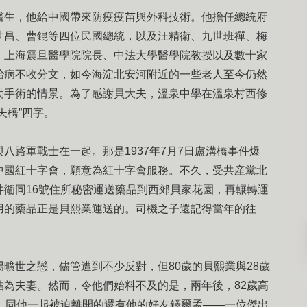
醫生，他給中國帶來防疫疫苗與外科技術。他擔任總統府
世昌、曹錕等四位民國總統，以及汪精衛、九世班禪、梅
、上海震旦醫學院院長、中法大學醫學院教授以及數十家
治病不收分文，如今海淀北安河附近的一些老人至今仍然
動手術的情景。為了感謝貝大夫，溫泉中學在溫泉村西修
夫橋”四字。
八路軍戰士在一起。那是1937年7月7日盧溝橋事件爆
中國紅十字會，願意為紅十字會服務。不久，受共産黨北
井衚同16號住所秘密運送藥品到西郊貝家花園，再輾轉運
用的藥品正是貝熙業運送的。司機之子還記得當年的往
曠世之戀，儘管遭到不少反對，但80歲的貝熙業與28歲
結為夫妻。然而，令他們始料不及的是，兩年後，82歲高
國。同他一起被迫離開的還有他的好友鐸爾孟——一位傑出