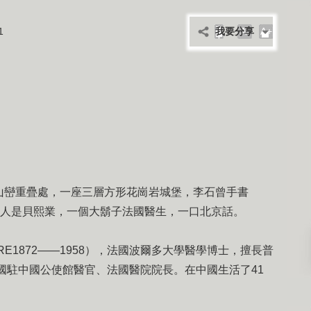
1
我要分享
A-
A+
山巒重疊處，一座三層方形花崗岩城堡，李石曾手書
主人是貝熙業，一個大鬍子法國醫生，一口北京話。
USSIERE1872——1958），法國波爾多大學醫學博士，擅長普
法國駐中國公使館醫官、法國醫院院長。在中國生活了41