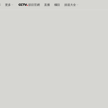
事
更多
節目官網
直播
欄目
頻道大全