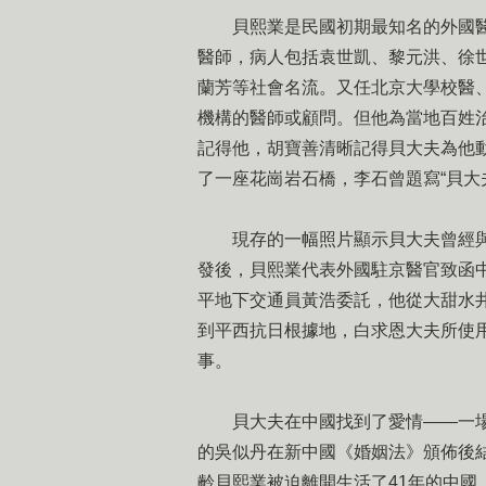
貝熙業是民國初期最知名的外國
醫師，病人包括袁世凱、黎元洪、徐
蘭芳等社會名流。又任北京大學校醫
機構的醫師或顧問。但他為當地百姓
記得他，胡寶善清晰記得貝大夫為他
了一座花崗岩石橋，李石曾題寫“貝大
現存的一幅照片顯示貝大夫曾經與
發後，貝熙業代表外國駐京醫官致函
平地下交通員黃浩委託，他從大甜水
到平西抗日根據地，白求恩大夫所使
事。
貝大夫在中國找到了愛情——一場
的吳似丹在新中國《婚姻法》頒佈後
齡貝熙業被迫離開生活了41年的中