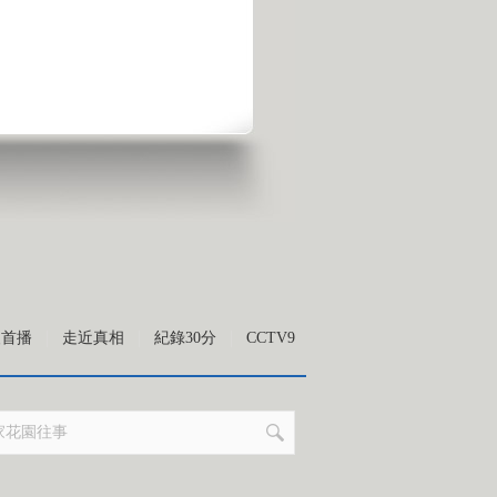
級首播
走近真相
紀錄30分
CCTV9