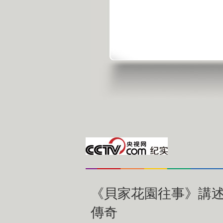
《貝家花園往事》講
傳奇