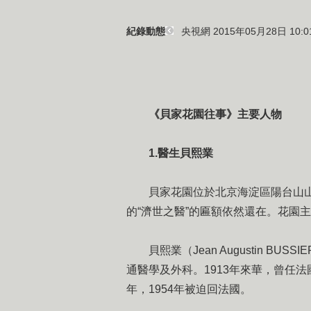
央視網 2015年05月28日 10:0
紀錄動態
《貝家花園往事》主要人物
1.醫生貝熙業
貝家花園位於北京海淀區陽台山
的“濟世之醫”的匾額依然還在。花園
貝熙業（Jean Augustin B
通醫學及外科。1913年來華，曾任
年，1954年被迫回法國。