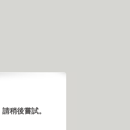
，請稍後嘗試。