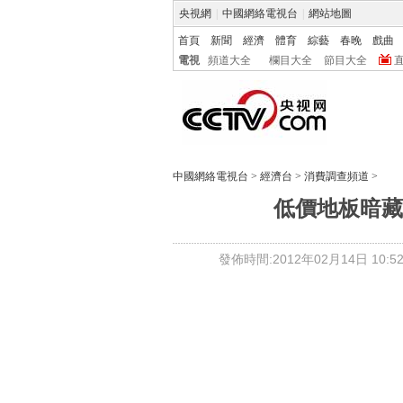
央視網
|
中國網絡電視台
|
網站地圖
首頁
新聞
經濟
體育
綜藝
春晚
戲曲
電視
頻道大全
欄目大全
節目大全
中國網絡電視台
>
經濟台
>
消費調查頻道
>
低價地板暗藏
發佈時間:2012年02月14日 10:52