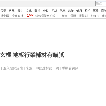
音樂
科教
青少
文化
藝術
公益
産經
汽車
旅游
健康
時尚
三農
商
直播中國
賽事直播
網絡電視客戶端
|
高清
電影
電視劇
紀錄片
動
玄機 地板行業輔材有貓膩
 |
進入復興論壇
| 來源：中國建材第一網 |
手機看視頻