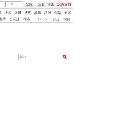
登錄
註冊
客服
設為首頁
城
社區
微博
博客
論壇
訪談
郵箱
游戲
畫片
公開課
播客
|
CCTV
頻道
欄目