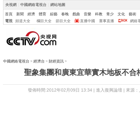
央視網
|
中國網絡電視台
|
網站地圖
首頁
新聞
經濟
體育
綜藝
春晚
戲曲
音樂
科教
青少
文化
藝術
電視
頻道大全
欄目大全
節目大全
直播中國
賽事直播
網絡
中國網絡電視台
>
經濟台
>
財經資訊
>
聖象集團和廣東宜華實木地板不合
發佈時間:2012年02月09日 13:34 |
進入復興論壇
| 來源：