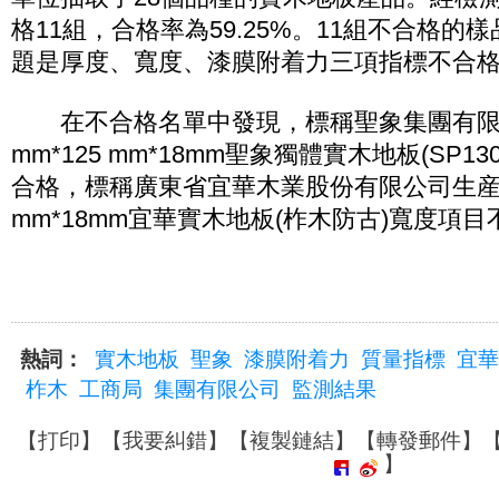
格11組，合格率為59.25%。11組不合格的
題是厚度、寬度、漆膜附着力三項指標不合
在不合格名單中發現，標稱聖象集團有限公
mm*125 mm*18mm聖象獨體實木地板(SP1
合格，標稱廣東省宜華木業股份有限公司生産的90
mm*18mm宜華實木地板(柞木防古)寬度項
熱詞：
實木地板
聖象
漆膜附着力
質量指標
宜華
柞木
工商局
集團有限公司
監測結果
【
打印
】【
我要糾錯
】【
複製鏈結
】【
轉發郵件
】
】