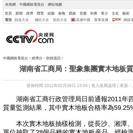
央視網
|
中國網絡電視台
|
網站地圖
首頁
新聞
經濟
體育
綜藝
春晚
戲曲
音樂
科教
青少
文化
藝術
電視
頻道大全
欄目大全
節目大全
直播中國
賽事直播
網絡
中國網絡電視台
>
經濟台
>
財經資訊
>
湖南省工商局：聖象集團實木地板
發佈時間:2012年02月08日 13:04 |
進入復興論壇
| 來源：
湖南省工商行政管理局日前通報2011年
質量監測結果，其中實木地板合格率為59.25
本次實木地板抽樣檢測，從長沙、湘潭、株
單位抽取了28個品種的實木地板産品。經檢測