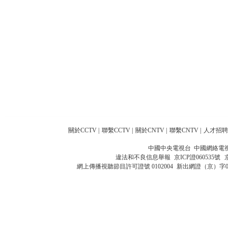
關於CCTV
|
聯繫CCTV
|
關於CNTV
|
聯繫CNTV
|
人才招聘
中國中央電視台 中國網絡電
違法和不良信息舉報
京ICP證060535號
網上傳播視聽節目許可證號 0102004
新出網證（京）字0