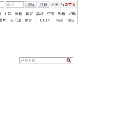
登錄
註冊
客服
設為首頁
城
社區
微博
博客
論壇
訪談
郵箱
游戲
畫片
公開課
播客
|
CCTV
頻道
欄目