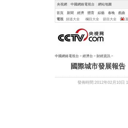
央視網
|
中國網絡電視台
|
網站地圖
首頁
新聞
經濟
體育
綜藝
春晚
戲曲
電視
頻道大全
欄目大全
節目大全
中國網絡電視台
>
經濟台
>
財經資訊
>
國際城市發展報告
發佈時間:2012年02月10日 14