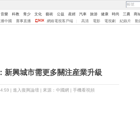
音樂
科教
青少
文化
藝術
公益
産經
汽車
旅游
健康
時尚
三農
商
直播中國
賽事直播
網絡電視客戶端
|
高清
電影
電視劇
紀錄片
動
：新興城市需更多關注産業升級
:59 |
進入復興論壇
| 來源：中國網 |
手機看視頻