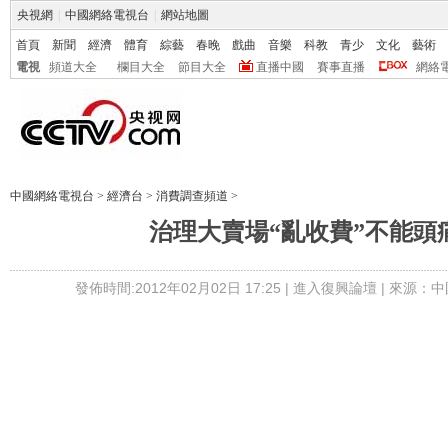
央視網
|
中國網絡電視台
|
網站地圖
首頁
新聞
經濟
體育
綜藝
春晚
戲曲
音樂
科教
青少
文化
藝術
電視
頻道大全
欄目大全
節目大全
直播中國
賽事直播
網絡
中國網絡電視台
>
經濟台
>
消費調查頻道
>
治理大賣場“亂收費”不能頭
發佈時間:2012年02月02日 17:25 |
進入復興論壇
| 來源：中