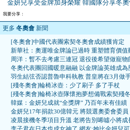
金妍兒享受金牌加身榮耀 韓國隊分享冬奧
我要分享：
更多
冬奧會
新聞
[冬奧會]中國代表團索契冬奧會成績獲肯定
新華社：奧運唯金牌論已過時 重塑體育價值
周洋：暫不去考慮三連冠 退役後希望做寵物
冬奧代表團回國暖意融融 以金牌論英雄成為
羽生結弦否認普魯申科執教 普皇將在3月做
[殘冬奧會]輪椅冰壺：少了刷子 多了手杖
[殘冬奧會]輪椅冰壺隊懷抱夢想備戰索契殘
韓媒：金妍兒成就“全獎牌” 乃百年未有佳績
金妍兒17年捐款30億韓元 將競選奧委會委員
凌晨接機冬季項目升溫 老將告別唏噓小將成
李子君在日本也成女神了 網友:她比金妍兒