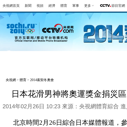
央視網首頁
新聞
視頻
經濟
體育
軍事
更多
節目官網
冬奧會
金牌榜
全回顧
第一報
好
央視網
>
體育
>
2014索契冬奧會
日本花滑男神將奧運獎金捐災區
2014年02月26日 10:23 來源：央視網體育綜合
進
北京時間2月26日綜合日本媒體報道，參