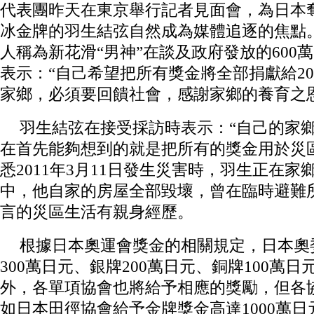
代表團昨天在東京舉行記者見面會，為日本
冰金牌的羽生結弦自然成為媒體追逐的焦點。
人稱為新花滑“男神”在談及政府發放的600
表示：“自己希望把所有獎金將全部捐獻給20
家鄉，必須要回饋社會，感謝家鄉的養育之
羽生結弦在接受採訪時表示：“自己的家
在首先能夠想到的就是把所有的獎金用於災
悉2011年3月11日發生災害時，羽生正在
中，他自家的房屋全部毀壞，曾在臨時避難
言的災區生活有親身經歷。
根據日本奧運會獎金的相關規定，日本奧
300萬日元、銀牌200萬日元、銅牌100萬
外，各單項協會也將給予相應的獎勵，但各
如日本田徑協會給予金牌獎金高達1000萬