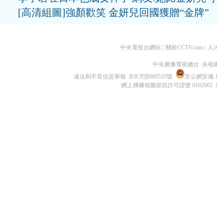
[高清組圖]強顏歡笑 金妍兒回國獲贈“金牌”
中央電視台網站
|
關於CCTV.com
|
人
中央廣播電視總台 央視
違法和不良信息舉報
京ICP證060535號
京公網安備 11
網上傳播視聽節目許可證號 0102002