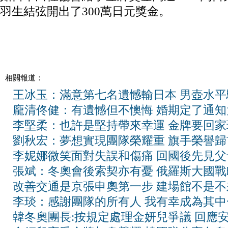
羽生結弦開出了300萬日元獎金。
相關報道：
王冰玉：滿意第七名遺憾輸日本 男壺水平
龐清佟健：有遺憾但不懊悔 婚期定了通知
李堅柔：也許是堅持帶來幸運 金牌要回家
劉秋宏：夢想實現團隊榮耀重 旗手榮譽歸
李妮娜微笑面對失誤和傷痛 回國後先見
張斌：冬奧會後索契亦有憂 俄羅斯大國戰
改善交通是京張申奧第一步 建場館不是不
李琰：感謝團隊的所有人 我有幸成為其中
韓冬奧團長:按規定處理金妍兒爭議 回應