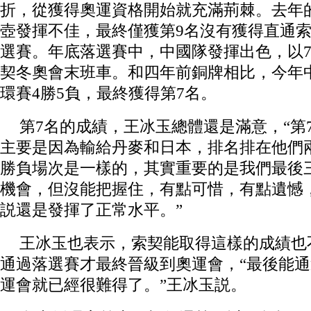
折，從獲得奧運資格開始就充滿荊棘。去年
壺發揮不佳，最終僅獲第9名沒有獲得直通
選賽。年底落選賽中，中國隊發揮出色，以
契冬奧會末班車。和四年前銅牌相比，今年
環賽4勝5負，最終獲得第7名。
第7名的成績，王冰玉總體還是滿意，“第
主要是因為輸給丹麥和日本，排名排在他們
勝負場次是一樣的，其實重要的是我們最後
機會，但沒能把握住，有點可惜，有點遺憾
説還是發揮了正常水平。”
王冰玉也表示，索契能取得這樣的成績也
通過落選賽才最終晉級到奧運會，“最後能
運會就已經很難得了。”王冰玉説。