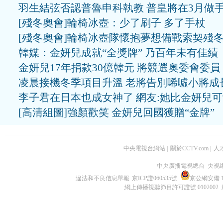
羽生結弦否認普魯申科執教 普皇將在3月做
[殘冬奧會]輪椅冰壺：少了刷子 多了手杖
[殘冬奧會]輪椅冰壺隊懷抱夢想備戰索契殘
韓媒：金妍兒成就“全獎牌” 乃百年未有佳績
金妍兒17年捐款30億韓元 將競選奧委會委員
凌晨接機冬季項目升溫 老將告別唏噓小將成
李子君在日本也成女神了 網友:她比金妍兒
[高清組圖]強顏歡笑 金妍兒回國獲贈“金牌”
中央電視台網站
|
關於CCTV.com
|
人
中央廣播電視總台 央視
違法和不良信息舉報
京ICP證060535號
京公網安備 11
網上傳播視聽節目許可證號 0102002