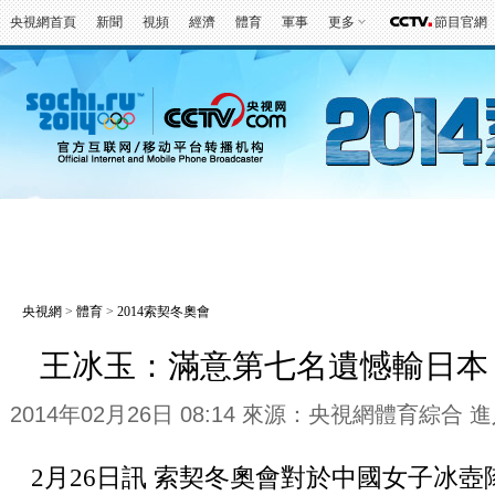
央視網首頁
新聞
視頻
經濟
體育
軍事
更多
節目官網
冬奧會
金牌榜
全回顧
第一報
好
央視網
>
體育
>
2014索契冬奧會
王冰玉：滿意第七名遺憾輸日本
2014年02月26日 08:14 來源：央視網體育綜合
進
2月26日訊 索契冬奧會對於中國女子冰