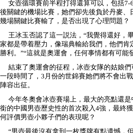
女壺循環賽前半程打得還算可以，包括7-
後關鍵的機場比賽，她們卻先後負於丹麥、
幾場關鍵比賽輸了，是否出現了心理問題？
王冰玉否認了這一説法，“我覺得還好，
家都是帶着壓力，像瑞典輸給我們，他們肯
勝利。”“這就是奧運會，任何事情都有可能
結束了奧運會的征程，冰壺女隊的姑娘們
一段時間了，3月份的世錦賽她們將不會出
陣容出征。
今年冬奧會冰壺賽場上，最大的亮點還是
銜的中國男壺歷史性的首次殺入4強，最終獲
何評價男壺小夥子們的表現呢？
“男壺最後沒有拿到一枚獎牌有點遺憾，