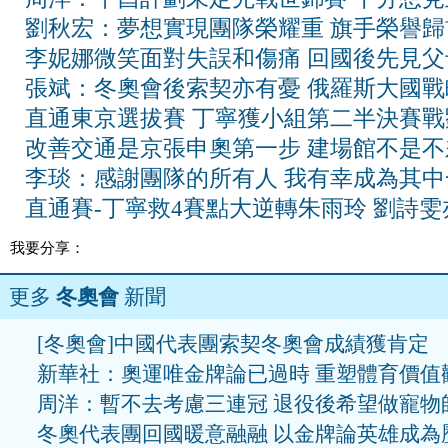
劉秋宏：夢想實現團隊榮耀重 旗手榮譽歸
李妮娜微笑面對失誤和傷痛 回國後先見
張斌：冬奧會後索契亦有憂 俄羅斯大國戰
直通東京選拔賽 丁寧獲小組第二半決賽戰
改善交通是京張申奧第一步 建場館不是不
李琰：感謝團隊的所有人 我有幸成為其中
直通賽-丁寧救4賽點大逆轉朱雨玲 劉詩雯
我要分享：
更多
冬奧會
新聞
[冬奧會]中國代表團索契冬奧會成績獲肯定
新華社：奧運唯金牌論已過時 重塑體育價值
周洋：暫不去考慮三連冠 退役後希望做寵物
冬奧代表團回國暖意融融 以金牌論英雄成為