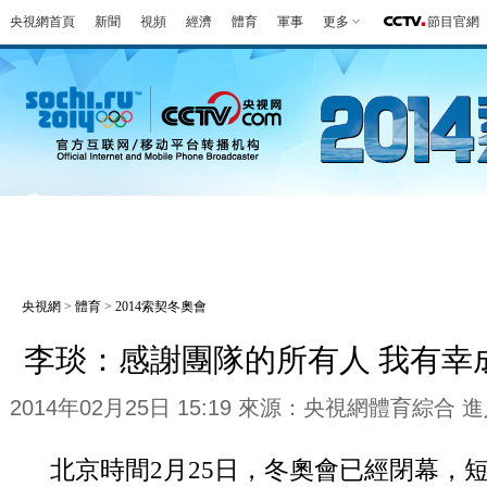
央視網首頁
新聞
視頻
經濟
體育
軍事
更多
節目官網
冬奧會
金牌榜
全回顧
第一報
好
央視網
>
體育
>
2014索契冬奧會
李琰：感謝團隊的所有人 我有幸
2014年02月25日 15:19 來源：央視網體育綜合
進
北京時間2月25日，冬奧會已經閉幕，短