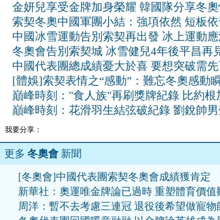
金妍兒享受金牌加身榮耀 韓國隊分享冬奧
索契冬奧中國軍團小結：強項依然 短板依
中國冰雪運動告別索契再出發 冰上運動應
冬奧會告別索契城 冰雪健兒4年後平昌再
中國代表團總成績憂大於喜 要想突破需先
[體娛]索契表情之“感動”：難忘冬奧感動
巔峰時刻："食人族"再刷獎牌紀錄 比約根
巔峰時刻：花滑羽生結弦破紀錄 劉銳帥男
我要分享：
更多
冬奧會
新聞
[冬奧會]中國代表團索契冬奧會成績獲肯定
新華社：奧運唯金牌論已過時 重塑體育價值
周洋：暫不去考慮三連冠 退役後希望做寵物