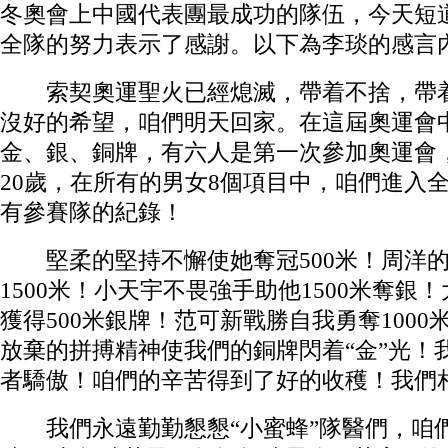
冬奧會上中國代表團最成功的隊伍，今天短
全隊的努力表示了感謝。以下為李琰的感言
索契奧運聖火已經熄滅，帶着不捨，帶着
沒好的希望，咱們明天回家。在這屆奧運會
金、銀、銅牌，有六人是第一次參加奧運會
20歲，在所有的男女8個項目中，咱們進入
有參賽隊的紀錄！
堅柔的堅持不懈使她奪冠500米！周洋的
1500米！小天宇不畏強手助他1500米奪銀
獲得500米銀牌！范可新戰勝自我勇奪100
放棄的拼搏精神使我們的銅牌閃着“金”光！
者驕傲！咱們的辛苦得到了好的收穫！我們
我們永遠勤勤懇懇“小蜜蜂”隊醫們，咱