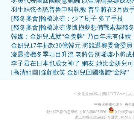
冬奧代表團回國暖意融融 以金牌論英雄成為
羽生結弦否認普魯申科執教 普皇將在3月做
[殘冬奧會]輪椅冰壺：少了刷子 多了手杖
[殘冬奧會]輪椅冰壺隊懷抱夢想備戰索契殘
韓媒：金妍兒成就“全獎牌” 乃百年未有佳績
金妍兒17年捐款30億韓元 將競選奧委會委員
凌晨接機冬季項目升溫 老將告別唏噓小將成
李子君在日本也成女神了 網友:她比金妍兒
[高清組圖]強顏歡笑 金妍兒回國獲贈“金牌”
中央電視台網站
|
關於CCTV.com
|
人
中央廣播電視總台 央視
違法和不良信息舉報
京ICP證060535號
京公網安備 11
網上傳播視聽節目許可證號 0102002