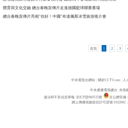
體育與文化交融 總台春晚宣傳片走進德國籃球聯賽賽場
總台春晚宣傳片亮相“你好！中國”布達佩斯冰雪旅游推介會
首頁
1
2
3
中央電視台網站
|
關於CCTV.com
|
人
中央廣播電視總台 央視
違法和不良信息舉報
京ICP證060535號
京公網安備 11
網上傳播視聽節目許可證號 0102002