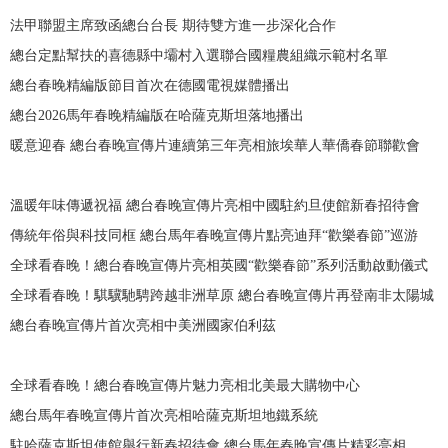
法甲聯盟主席致函總台台長 期待雙方進一步深化合作
總台定點幫扶的喜德縣中壩村入選聯合國糧農組織示範村名單
總台春晚精編版節目首次在德國電視媒體播出
總台2026馬年春晚精編版在哈薩克斯坦落地播出
暖意迎春 總台春晚宣傳片連續第三年亮相旅埃華人華僑春節聯歡會
溫暖年味傳遞祝福 總台春晚宣傳片亮相中國駐約旦使館新春招待會
傳統年俗與科技同框 總台馬年春晚宣傳片點亮迪拜“歡樂春節”巡游
全球看春晚！總台春晚宣傳片亮相英國“歡樂春節”系列活動啟動儀式
全球看春晚！騏驥馳騁跨越非洲草原 總台春晚宣傳片再登南非太陽城
總台春晚宣傳片首次亮相中美洲國家伯利茲
全球看春晚！總台春晚宣傳片魅力亮相北美最大購物中心
總台馬年春晚宣傳片首次亮相哈薩克斯坦地鐵系統
駐哈薩克斯坦使館舉行新春招待會 總台馬年春晚宣傳片精彩亮相