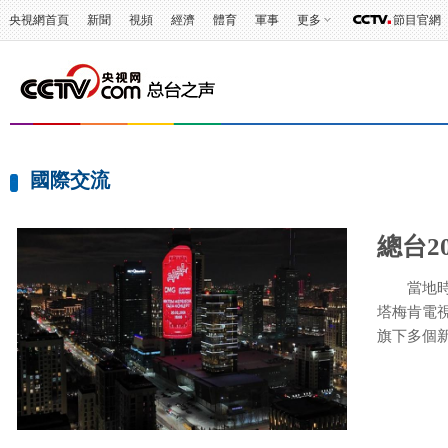
央視網首頁
新聞
視頻
經濟
體育
軍事
更多
節目官網
國際交流
總台2
當地時間
塔梅肯電
旗下多個