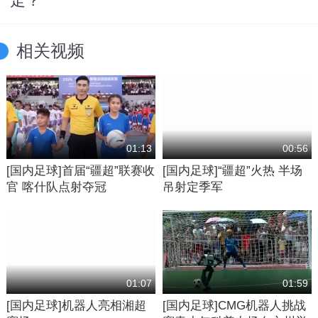
走？
相关视频
01:13
00:56
[国内足球]首届“疆超”联赛收
[国内足球]“疆超”火热 半场
官 喀什队点射夺冠
吊射定季军
01:07
01:59
[国内足球]机器人亮相湘超
[国内足球]CMG机器人挑战