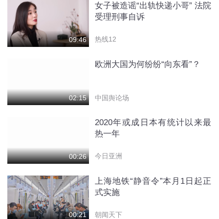
女子被造谣“出轨快递小哥” 法院
受理刑事自诉
热线12
09:46
欧洲大国为何纷纷“向东看”？
中国舆论场
02:15
2020年或成日本有统计以来最
热一年
今日亚洲
00:26
上海地铁“静音令”本月1日起正
式实施
朝闻天下
00:21