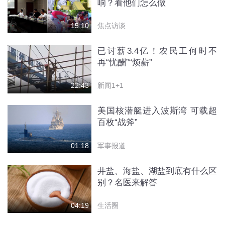
响？看他们怎么做
焦点访谈
15:10
已讨薪3.4亿！农民工何时不
再“忧酬”“烦薪”
新闻1+1
22:43
美国核潜艇进入波斯湾 可载超
百枚“战斧”
军事报道
01:18
井盐、海盐、湖盐到底有什么区
别？名医来解答
生活圈
04:19