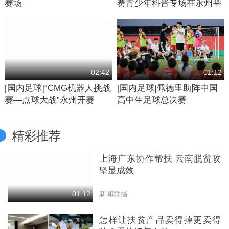
赛场
赛青少年科普专场在永州举
行
02:42
01:12
[国内足球]“CMG机器人挑战
[国内足球]佩德里助阵中国
赛—点球大战”永州开赛
高中生足球总决赛
精彩推荐
上海广东协作帮扶 云南脱贫攻
坚显成效
新闻联播
01:12
怎样让扶贫产品卖得掉更卖得