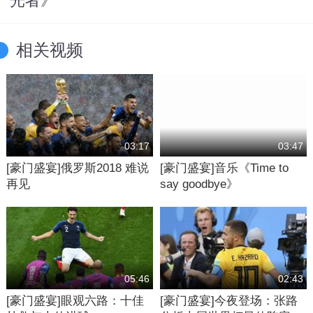
光者》
相关视频
03:17
03:47
[豪门盛宴]俄罗斯2018 难说
[豪门盛宴]音乐《Time to
再见
say goodbye》
05:46
02:43
[豪门盛宴]眼观六路：十佳
[豪门盛宴]今夜登场：张路