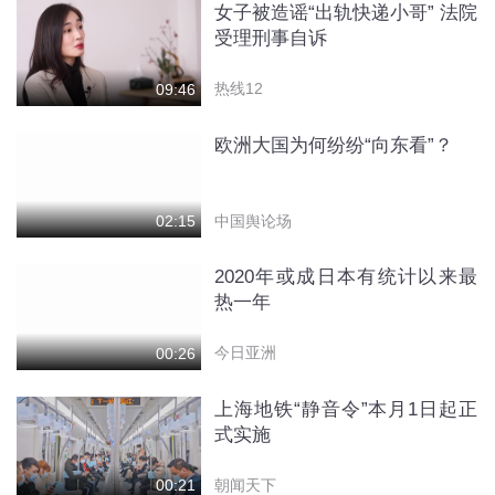
女子被造谣“出轨快递小哥” 法院
受理刑事自诉
热线12
09:46
欧洲大国为何纷纷“向东看”？
中国舆论场
02:15
2020年或成日本有统计以来最
热一年
今日亚洲
00:26
上海地铁“静音令”本月1日起正
式实施
朝闻天下
00:21