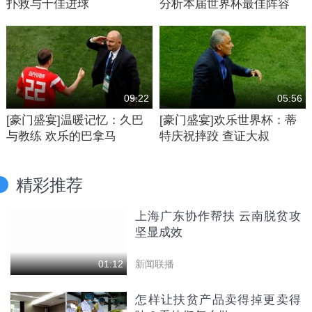
扑救与十佳进球
分析本届世界杯最佳阵容
09:22
05:56
[豪门盛宴]温暖记忆：久巴
[豪门盛宴]欢乐世界杯：蒂
与教练 欢乐的巴拿马
特庆祝摔跤 查证大叔
精彩推荐
上海广东协作帮扶 云南脱贫攻
坚显成效
新闻联播
01:12
怎样让扶贫产品卖得掉更卖得