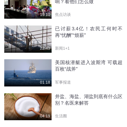
响？看他们怎么做
焦点访谈
15:10
已讨薪3.4亿！农民工何时不
再“忧酬”“烦薪”
新闻1+1
22:43
美国核潜艇进入波斯湾 可载超
百枚“战斧”
军事报道
01:18
井盐、海盐、湖盐到底有什么区
别？名医来解答
生活圈
04:19