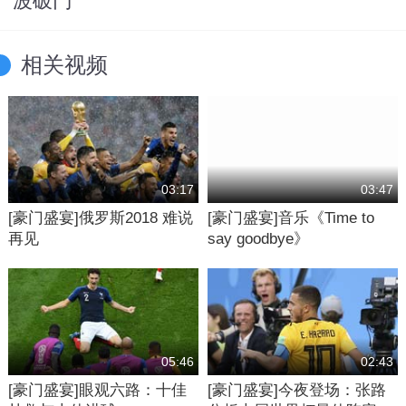
波破门
相关视频
03:17
03:47
[豪门盛宴]俄罗斯2018 难说
[豪门盛宴]音乐《Time to
再见
say goodbye》
05:46
02:43
[豪门盛宴]眼观六路：十佳
[豪门盛宴]今夜登场：张路