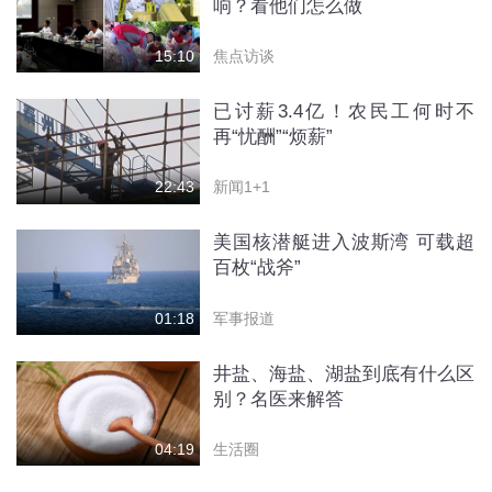
响？看他们怎么做
焦点访谈
15:10
已讨薪3.4亿！农民工何时不
再“忧酬”“烦薪”
新闻1+1
22:43
美国核潜艇进入波斯湾 可载超
百枚“战斧”
军事报道
01:18
井盐、海盐、湖盐到底有什么区
别？名医来解答
生活圈
04:19