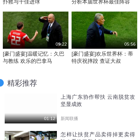
扑救与十佳进球
分析本届世界杯最佳阵容
09:22
05:56
[豪门盛宴]温暖记忆：久巴
[豪门盛宴]欢乐世界杯：蒂
与教练 欢乐的巴拿马
特庆祝摔跤 查证大叔
精彩推荐
上海广东协作帮扶 云南脱贫攻
坚显成效
新闻联播
01:12
怎样让扶贫产品卖得掉更卖得