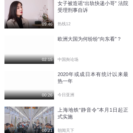
女子被造谣“出轨快递小哥” 法院
受理刑事自诉
热线12
09:46
欧洲大国为何纷纷“向东看”？
中国舆论场
02:15
2020年或成日本有统计以来最
热一年
今日亚洲
00:26
上海地铁“静音令”本月1日起正
式实施
朝闻天下
00:21