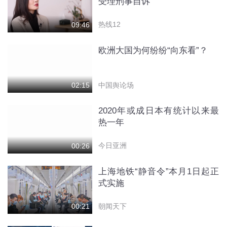
受理刑事自诉
热线12
09:46
欧洲大国为何纷纷“向东看”？
中国舆论场
02:15
2020年或成日本有统计以来最
热一年
今日亚洲
00:26
上海地铁“静音令”本月1日起正
式实施
朝闻天下
00:21