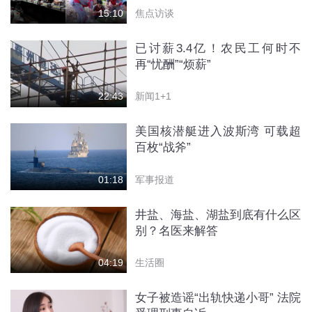
焦点访谈
15:10
已讨薪3.4亿！农民工何时不
再“忧酬”“烦薪”
新闻1+1
22:43
美国核潜艇进入波斯湾 可载超
百枚“战斧”
军事报道
01:18
井盐、海盐、湖盐到底有什么区
别？名医来解答
生活圈
04:19
女子被造谣“出轨快递小哥” 法院