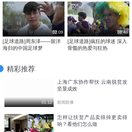
02:09
08:46
[足球道路]周东泽——留洋
[足球道路]疯狂的球迷 深入
海归的中国足球梦
骨髓的热爱与狂热
精彩推荐
上海广东协作帮扶 云南脱贫攻
坚显成效
新闻联播
01:12
怎样让扶贫产品卖得掉更卖得
响？看他们怎么做