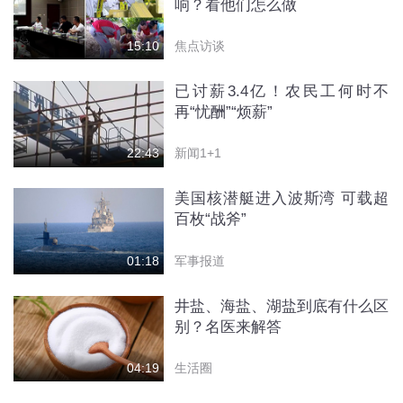
响？看他们怎么做
焦点访谈
15:10
已讨薪3.4亿！农民工何时不
再“忧酬”“烦薪”
新闻1+1
22:43
美国核潜艇进入波斯湾 可载超
百枚“战斧”
军事报道
01:18
井盐、海盐、湖盐到底有什么区
别？名医来解答
生活圈
04:19