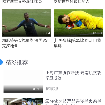
俄罗斯世界杯最佳球员
罗斯世界杯最佳新秀
00:04
01:10
精彩镜头 5秒精华 法国VS
[门将集锦]第25比赛日 门将
克罗地亚
集锦
精彩推荐
上海广东协作帮扶 云南脱贫攻
坚显成效
新闻联播
01:12
怎样让扶贫产品卖得掉更卖得