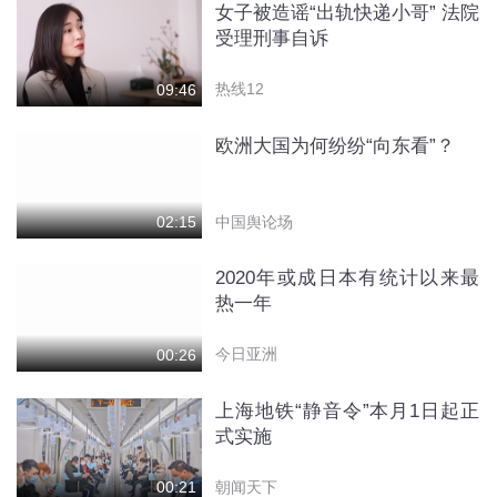
女子被造谣“出轨快递小哥” 法院
受理刑事自诉
热线12
09:46
欧洲大国为何纷纷“向东看”？
中国舆论场
02:15
2020年或成日本有统计以来最
热一年
今日亚洲
00:26
上海地铁“静音令”本月1日起正
式实施
朝闻天下
00:21