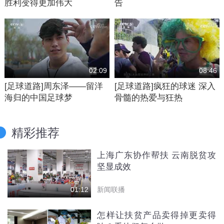
胜利变得更加伟大
告
02:09
08:46
[足球道路]周东泽——留洋
[足球道路]疯狂的球迷 深入
海归的中国足球梦
骨髓的热爱与狂热
精彩推荐
上海广东协作帮扶 云南脱贫攻
坚显成效
新闻联播
01:12
怎样让扶贫产品卖得掉更卖得