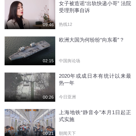
女子被造谣“出轨快递小哥” 法院
受理刑事自诉
热线12
09:46
欧洲大国为何纷纷“向东看”？
中国舆论场
02:15
2020年或成日本有统计以来最
热一年
今日亚洲
00:26
上海地铁“静音令”本月1日起正
式实施
朝闻天下
00:21