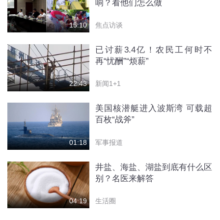
响？看他们怎么做
焦点访谈
15:10
已讨薪3.4亿！农民工何时不
再“忧酬”“烦薪”
新闻1+1
22:43
美国核潜艇进入波斯湾 可载超
百枚“战斧”
军事报道
01:18
井盐、海盐、湖盐到底有什么区
别？名医来解答
生活圈
04:19