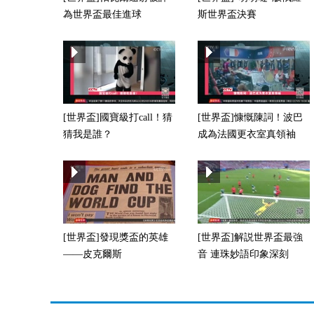
為世界盃最佳進球
斯世界盃決賽
[足球道路]“致命”乌龙 埃斯科
[足球道路]巴西 足球不死 预
巴命丧毒枭之手
告
[世界盃]國寶級打call！猜
[世界盃]慷慨陳詞！波巴
猜我是誰？
成為法國更衣室真領袖
[世界盃]發現獎盃的英雄
[世界盃]解説世界盃最強
——皮克爾斯
音 連珠妙語印象深刻