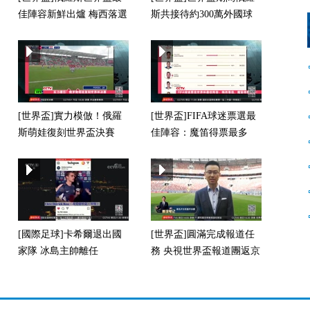
佳陣容新鮮出爐 梅西落選
斯共接待約300萬外國球
迷
[世界盃]實力模倣！俄羅
[世界盃]FIFA球迷票選最
斯萌娃復刻世界盃決賽
佳陣容：魔笛得票最多
[國際足球]卡希爾退出國
[世界盃]圓滿完成報道任
家隊 冰島主帥離任
務 央視世界盃報道團返京