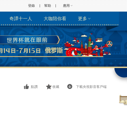
登錄
幫助
應用
奇譚十一人
大咖陪你看
更多
點讚
收藏
下載央視影音客戶端